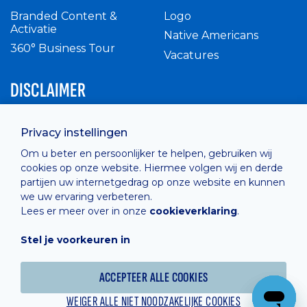
Branded Content &
Logo
Activatie
Native Americans
360° Business Tour
Vacatures
DISCLAIMER
Intern reglement
Privacy instellingen
Privacy Policy
Om u beter en persoonlijker te helpen, gebruiken wij
Cashless
cookies op onze website. Hiermee volgen wij en derde
verkoopsvoorwaarden
partijen uw internetgedrag op onze website en kunnen
Cookie Policy
we uw ervaring verbeteren.
Lees er meer over in onze
cookieverklaring
.
Stel je voorkeuren in
Hosted by
Combell
ACCEPTEER ALLE COOKIES
WEIGER ALLE NIET NOODZAKELIJKE COOKIES
Powered online by