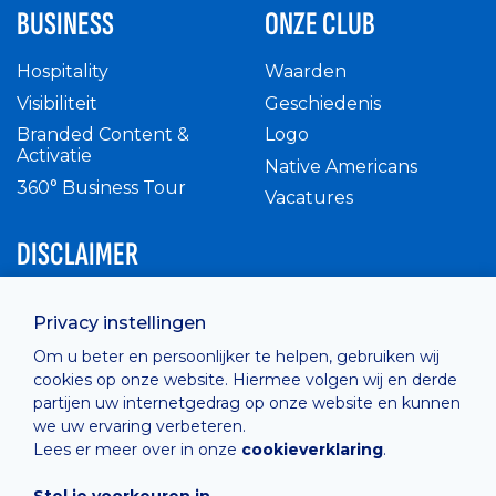
BUSINESS
ONZE CLUB
Hospitality
Waarden
Visibiliteit
Geschiedenis
Branded Content &
Logo
Activatie
Native Americans
360° Business Tour
Vacatures
DISCLAIMER
Intern reglement
Privacy instellingen
Privacy Policy
Om u beter en persoonlijker te helpen, gebruiken wij
Cashless
cookies op onze website. Hiermee volgen wij en derde
verkoopsvoorwaarden
partijen uw internetgedrag op onze website en kunnen
Cookie Policy
we uw ervaring verbeteren.
Lees er meer over in onze
cookieverklaring
.