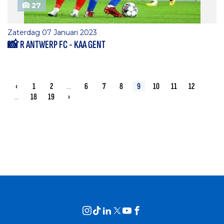
27
Zaterdag 07 Januari 2023
📸 R ANTWERP FC - KAA GENT
‹
1
2
...
6
7
8
9
10
11
12
...
18
19
›