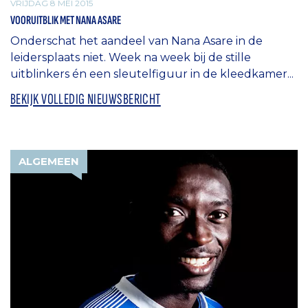
VRIJDAG 8 MEI 2015
VOORUITBLIK MET NANA ASARE
Onderschat het aandeel van Nana Asare in de
leidersplaats niet. Week na week bij de stille
uitblinkers én een sleutelfiguur in de kleedkamer...
BEKIJK VOLLEDIG NIEUWSBERICHT
ALGEMEEN