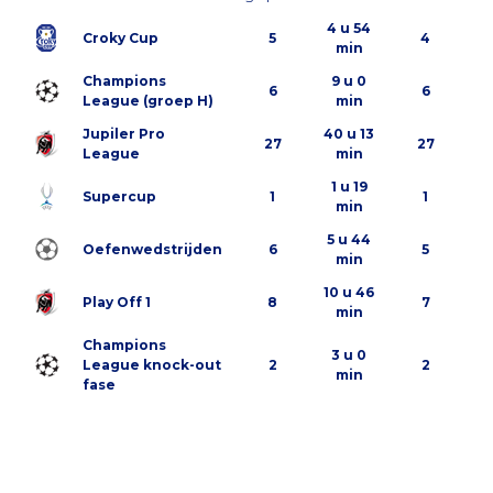
4 u 54
Croky Cup
5
4
min
Champions
9 u 0
6
6
League (groep H)
min
Jupiler Pro
40 u 13
27
27
League
min
1 u 19
Supercup
1
1
min
5 u 44
Oefenwedstrijden
6
5
min
10 u 46
Play Off 1
8
7
min
Champions
3 u 0
League knock-out
2
2
min
fase