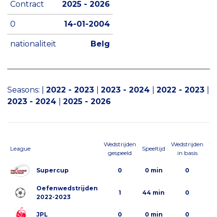
Contract
2025 - 2026
0
14-01-2004
nationaliteit
Belg
Seasons:
|
2022 - 2023
|
2023 - 2024
|
2022 - 2023
|
2023 - 2024
|
2025 - 2026
Wedstrijden
Wedstrijden
We
League
Speeltijd
gespeeld
in basis
al
Supercup
0
0 min
0
Oefenwedstrijden
1
44 min
0
2022-2023
JPL
0
0 min
0