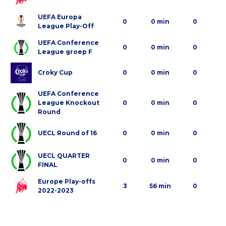
UEFA Europa
0
0 min
0
League Play-Off
UEFA Conference
0
0 min
0
League groep F
Croky Cup
0
0 min
0
UEFA Conference
League Knockout
0
0 min
0
Round
UECL Round of 16
0
0 min
0
UECL QUARTER
0
0 min
0
FINAL
Europe Play-offs
3
56 min
0
2022-2023