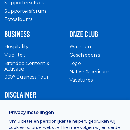
Supportersclubs
Supportersforum
Fotoalbums
BUSINESS
ONZE CLUB
Hospitality
Waarden
Visibiliteit
Geschiedenis
Branded Content &
Logo
Activatie
Native Americans
360° Business Tour
Vacatures
DISCLAIMER
Intern reglement
Privacy instellingen
Privacy Policy
Om u beter en persoonlijker te helpen, gebruiken wij
Cashless
cookies op onze website. Hiermee volgen wij en derde
verkoopsvoorwaarden