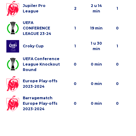
Jupiler Pro
2 u 14
2
1
League
min
UEFA
CONFERENCE
1
19 min
0
LEAGUE 23-24
1 u 30
Croky Cup
1
1
min
UEFA Conference
League Knockout
0
0 min
0
Round
Europe Play-offs
0
0 min
0
2023-2024
Barragematch
Europe Play-offs
0
0 min
0
2023-2024