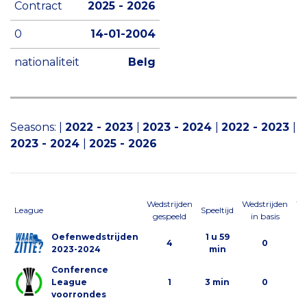
Contract
2025 - 2026
0
14-01-2004
nationaliteit
Belg
Seasons:
|
2022 - 2023
|
2023 - 2024
|
2022 - 2023
|
2023 - 2024
|
2025 - 2026
Wedstrijden
Wedstrijden
We
League
Speeltijd
gespeeld
in basis
al
Oefenwedstrijden
1 u 59
4
0
2023-2024
min
Conference
League
1
3 min
0
voorrondes