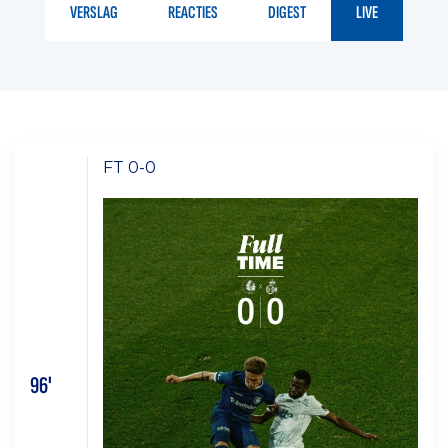
VERSLAG
REACTIES
DIGEST
LIVE
FT 0-0
96'