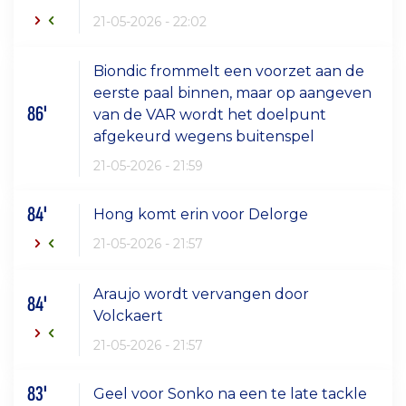
21-05-2026 - 22:02
Biondic frommelt een voorzet aan de
eerste paal binnen, maar op aangeven
86'
van de VAR wordt het doelpunt
afgekeurd wegens buitenspel
21-05-2026 - 21:59
84'
Hong komt erin voor Delorge
21-05-2026 - 21:57
Araujo wordt vervangen door
84'
Volckaert
21-05-2026 - 21:57
83'
Geel voor Sonko na een te late tackle