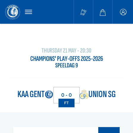
MENU
Buffa
accou
THURSDAY 21 MAY - 20:30
CHAMPIONS' PLAY-OFFS 2025-2026
SPEELDAG 9
KAA GENT
UNION SG
0 - 0
FT