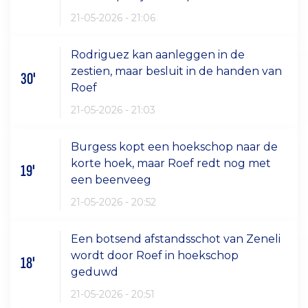
21-05-2026 - 21:06
Rodriguez kan aanleggen in de
zestien, maar besluit in de handen van
30'
Roef
21-05-2026 - 21:03
Burgess kopt een hoekschop naar de
korte hoek, maar Roef redt nog met
19'
een beenveeg
21-05-2026 - 20:52
Een botsend afstandsschot van Zeneli
wordt door Roef in hoekschop
18'
geduwd
21-05-2026 - 20:51