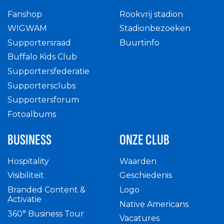
Fanshop
Rookvrij stadion
WIGWAM
Stadionbezoeken
Supportersraad
Buurtinfo
Buffalo Kids Club
Supportersfederatie
Supportersclubs
Supportersforum
Fotoalbums
BUSINESS
ONZE CLUB
Hospitality
Waarden
Visibiliteit
Geschiedenis
Branded Content &
Logo
Activatie
Native Americans
360° Business Tour
Vacatures