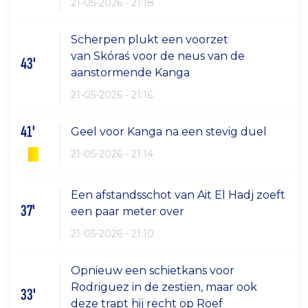
21-05-2026 - 21:18
Scherpen plukt een voorzet
van Skóraś voor de neus van de
43'
aanstormende Kanga
21-05-2026 - 21:16
41'
Geel voor Kanga na een stevig duel
21-05-2026 - 21:14
Een afstandsschot van Ait El Hadj zoeft
37'
een paar meter over
21-05-2026 - 21:10
Opnieuw een schietkans voor
Rodriguez in de zestien, maar ook
33'
deze trapt hij recht op Roef