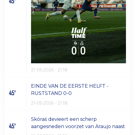
45'
21-05-2026 - 21:18
EINDE VAN DE EERSTE HELFT -
45'
RUSTSTAND 0-0
21-05-2026 - 21:18
Skóraś devieert een scherp
45'
aangesneden voorzet van Araujo naast