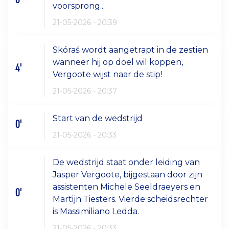
voorsprong...
21-05-2026 - 20:39
Skóraś wordt aangetrapt in de zestien
wanneer hij op doel wil koppen,
4'
Vergoote wijst naar de stip!
21-05-2026 - 20:37
Start van de wedstrijd
0'
21-05-2026 - 20:33
De wedstrijd staat onder leiding van
Jasper Vergoote, bijgestaan door zijn
assistenten Michele Seeldraeyers en
0'
Martijn Tiesters. Vierde scheidsrechter
is Massimiliano Ledda.
21-05-2026 - 20:33