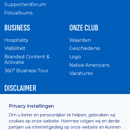
Supportersforum
Fotoalbums
BUSINESS
ONZE CLUB
Hospitality
Waarden
Visibiliteit
Geschiedenis
Branded Content &
Logo
Activatie
Native Americans
360° Business Tour
Vacatures
DISCLAIMER
Intern reglement
Privacy instellingen
Privacy Policy
Om u beter en persoonlijker te helpen, gebruiken wij
Cashless
cookies op onze website. Hiermee volgen wij en derde
verkoopsvoorwaarden
partijen uw internetgedrag op onze website en kunnen