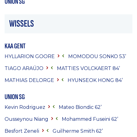
UNION SG
WISSELS
KAA GENT
HYLLARION GOORE
MOMODOU SONKO
53’
TIAGO ARAÚJO
MATTIES VOLCKAERT
84’
MATHIAS DELORGE
HYUNSEOK HONG
84’
UNION SG
Kevin Rodriguez
Mateo Biondic 62’
Ousseynou Niang
Mohammed Fuseini 62’
Besfort Zeneli
Guilherme Smith 62’