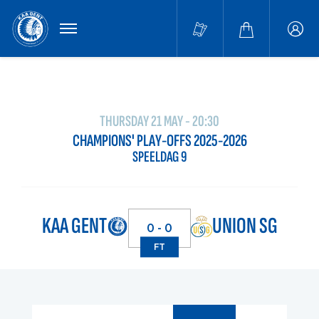
MENU
Buffa
accou
THURSDAY 21 MAY - 20:30
CHAMPIONS' PLAY-OFFS 2025-2026
SPEELDAG 9
KAA GENT
UNION SG
0 - 0
FT