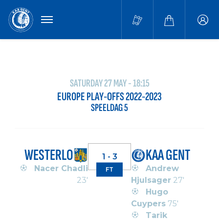
MENU
Buffa
accou
SATURDAY 27 MAY - 18:15
EUROPE PLAY-OFFS 2022-2023
SPEELDAG 5
WESTERLO
KAA GENT
1 - 3
Nacer Chadli
Andrew
FT
23'
Hjulsager
27'
Hugo
Cuypers
75'
Tarik