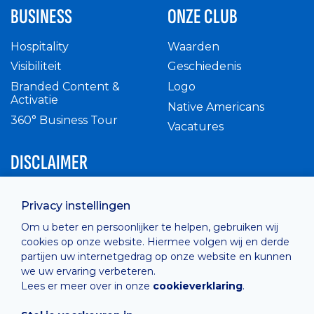
BUSINESS
ONZE CLUB
Hospitality
Waarden
Visibiliteit
Geschiedenis
Branded Content &
Logo
Activatie
Native Americans
360° Business Tour
Vacatures
DISCLAIMER
Intern reglement
Privacy instellingen
Privacy Policy
Om u beter en persoonlijker te helpen, gebruiken wij
Cashless
cookies op onze website. Hiermee volgen wij en derde
verkoopsvoorwaarden
partijen uw internetgedrag op onze website en kunnen
Cookie Policy
we uw ervaring verbeteren.
Lees er meer over in onze
cookieverklaring
.