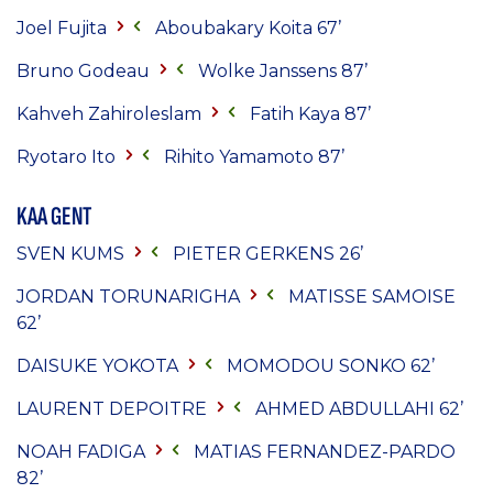
Joel Fujita
Aboubakary Koita 67’
Bruno Godeau
Wolke Janssens 87’
Kahveh Zahiroleslam
Fatih Kaya 87’
Ryotaro Ito
Rihito Yamamoto 87’
KAA GENT
SVEN KUMS
PIETER GERKENS
26’
JORDAN TORUNARIGHA
MATISSE SAMOISE
62’
DAISUKE YOKOTA
MOMODOU SONKO
62’
LAURENT DEPOITRE
AHMED ABDULLAHI
62’
NOAH FADIGA
MATIAS FERNANDEZ-PARDO
82’