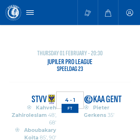
MENU
Buffa
accou
THURSDAY 01 FEBRUARY - 20:30
JUPILER PRO LEAGUE
SPEELDAG 23
STVV
KAA GENT
4 - 1
Kahveh
Pieter
FT
Zahiroleslam
48',
Gerkens
35'
68'
Aboubakary
Koita
85', 90'