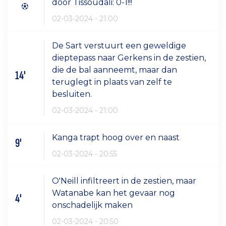
door Tissoudali: 0-1!!!
02-03-2024 - 21:00
De Sart verstuurt een geweldige
dieptepass naar Gerkens in de zestien,
die de bal aanneemt, maar dan
14'
teruglegt in plaats van zelf te
besluiten.
02-03-2024 - 21:00
Kanga trapt hoog over en naast
9'
02-03-2024 - 20:55
O'Neill infiltreert in de zestien, maar
Watanabe kan het gevaar nog
4'
onschadelijk maken
02-03-2024 - 20:50