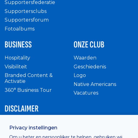
Supportersfederatie
Supportersclubs
Supportersforum
Fotoalbums
BUSINESS
ONZE CLUB
Hospitality
Waarden
Visibiliteit
Geschiedenis
Branded Content &
Logo
Activatie
Native Americans
360° Business Tour
Vacatures
DISCLAIMER
Intern reglement
Privacy instellingen
Privacy Policy
Om u beter en persoonlijker te helpen, gebruiken wij