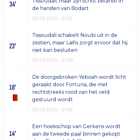
Tissoudali, maar zijn schot belandt in
34'
de handen van Bodart
02-03-2024 - 21:20
Tissoudali schakelt Noubi uit in de
zestien, maar Laifis zorgt ervoor dat hij
23'
niet kan besluiten
02-03-2024 - 21:09
De doorgebroken Yeboah wordt licht
geraakt door Fortuna, die met
18'
rechtstreeks rood van het veld
gestuurd wordt
02-03-2024 - 21:04
Een hoekschop van Gerkens wordt
14'
aan de tweede paal binnen gekopt