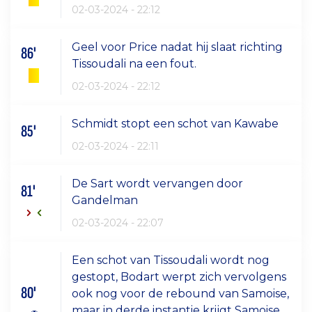
02-03-2024 - 22:12
Geel voor Price nadat hij slaat richting
86'
Tissoudali na een fout.
02-03-2024 - 22:12
Schmidt stopt een schot van Kawabe
85'
02-03-2024 - 22:11
De Sart wordt vervangen door
81'
Gandelman
02-03-2024 - 22:07
Een schot van Tissoudali wordt nog
gestopt, Bodart werpt zich vervolgens
80'
ook nog voor de rebound van Samoise,
maar in derde instantie krijgt Samoise