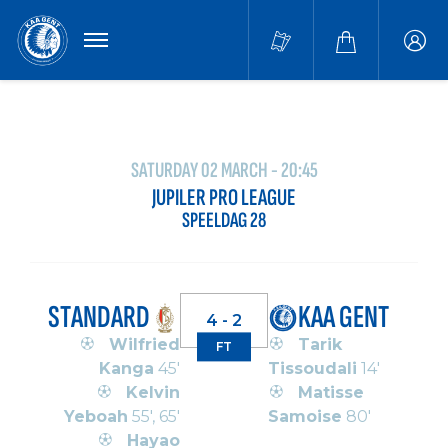
MENU
Buffa
accou
SATURDAY 02 MARCH - 20:45
JUPILER PRO LEAGUE
SPEELDAG 28
STANDARD
KAA GENT
4 - 2
Wilfried
Tarik
FT
Kanga
45'
Tissoudali
14'
Kelvin
Matisse
Yeboah
55', 65'
Samoise
80'
Hayao