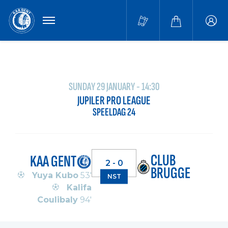
MENU
Buffa
accou
SUNDAY 29 JANUARY - 14:30
JUPILER PRO LEAGUE
SPEELDAG 24
CLUB
KAA GENT
2 - 0
BRUGGE
Yuya Kubo
53'
NST
Kalifa
Coulibaly
94'