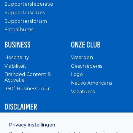
Supportersfederatie
Supportersclubs
Supportersforum
Fotoalbums
BUSINESS
ONZE CLUB
Hospitality
Waarden
Visibiliteit
Geschiedenis
Branded Content &
Logo
Activatie
Native Americans
360° Business Tour
Vacatures
DISCLAIMER
Intern reglement
Privacy instellingen
Privacy Policy