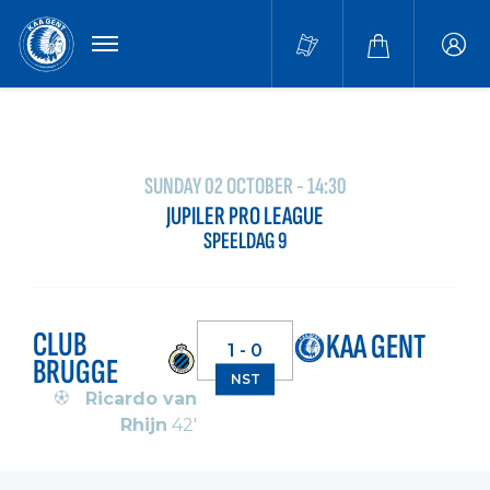
MENU
Buffa
accou
SUNDAY 02 OCTOBER - 14:30
JUPILER PRO LEAGUE
SPEELDAG 9
CLUB
KAA GENT
1 - 0
BRUGGE
NST
Ricardo van
Rhijn
42'