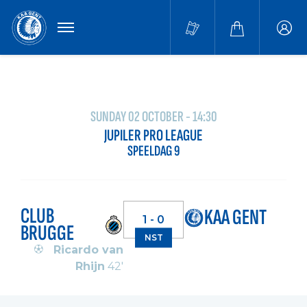
MENU
Buffa
accou
SUNDAY 02 OCTOBER - 14:30
JUPILER PRO LEAGUE
SPEELDAG 9
CLUB
KAA GENT
1 - 0
BRUGGE
NST
Ricardo van
Rhijn
42'