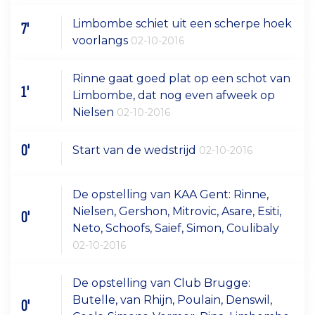
Limbombe schiet uit een scherpe hoek
7'
voorlangs
02-10-2016
Rinne gaat goed plat op een schot van
1'
Limbombe, dat nog even afweek op
Nielsen
02-10-2016
0'
Start van de wedstrijd
02-10-2016
De opstelling van KAA Gent: Rinne,
Nielsen, Gershon, Mitrovic, Asare, Esiti,
0'
Neto, Schoofs, Saief, Simon, Coulibaly
02-10-2016
De opstelling van Club Brugge:
Butelle, van Rhijn, Poulain, Denswil,
0'