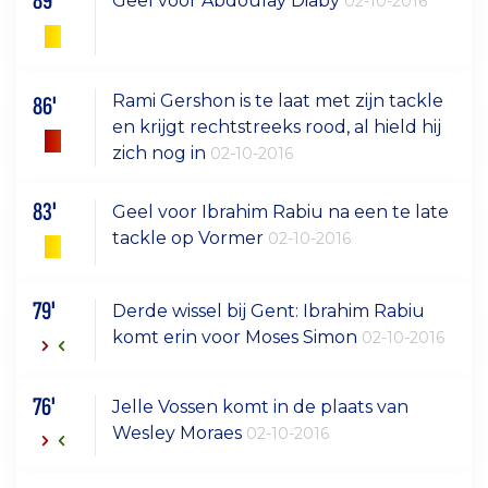
89'
Geel voor Abdoulay Diaby
02-10-2016
Rami Gershon is te laat met zijn tackle
86'
en krijgt rechtstreeks rood, al hield hij
zich nog in
02-10-2016
83'
Geel voor Ibrahim Rabiu na een te late
tackle op Vormer
02-10-2016
79'
Derde wissel bij Gent: Ibrahim Rabiu
komt erin voor Moses Simon
02-10-2016
76'
Jelle Vossen komt in de plaats van
Wesley Moraes
02-10-2016