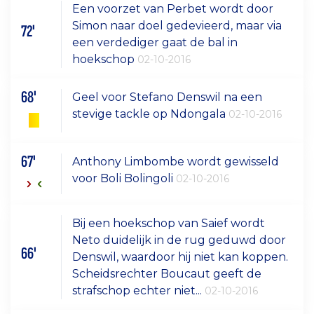
Een voorzet van Perbet wordt door
Simon naar doel gedevieerd, maar via
72'
een verdediger gaat de bal in
hoekschop
02-10-2016
68'
Geel voor Stefano Denswil na een
stevige tackle op Ndongala
02-10-2016
67'
Anthony Limbombe wordt gewisseld
voor Boli Bolingoli
02-10-2016
Bij een hoekschop van Saief wordt
Neto duidelijk in de rug geduwd door
66'
Denswil, waardoor hij niet kan koppen.
Scheidsrechter Boucaut geeft de
strafschop echter niet...
02-10-2016