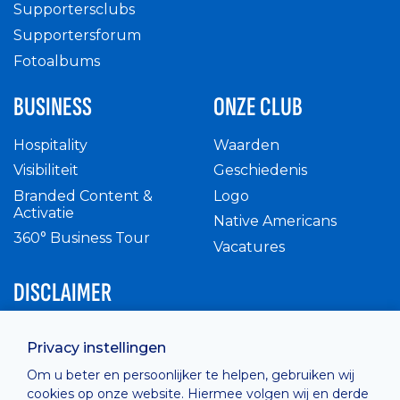
Supportersclubs
Supportersforum
Fotoalbums
BUSINESS
ONZE CLUB
Hospitality
Waarden
Visibiliteit
Geschiedenis
Branded Content &
Logo
Activatie
Native Americans
360° Business Tour
Vacatures
DISCLAIMER
Intern reglement
Privacy instellingen
Privacy Policy
Om u beter en persoonlijker te helpen, gebruiken wij
Cashless
cookies op onze website. Hiermee volgen wij en derde
verkoopsvoorwaarden