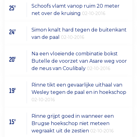
Schoofs vlamt vanop ruim 20 meter
25'
net over de kruising
02-10-2016
Simon knalt hard tegen de buitenkant
24'
van de paal
02-10-2016
Na een vloeiende combinatie bokst
20'
Butelle de voorzet van Asare weg voor
de neus van Coulibaly
02-10-2016
Rinne tikt een gevaarlijke uithaal van
19'
Wesley tegen de paal en in hoekschop
02-10-2016
Rinne grijpt goed in wanneer een
15'
Brugse hoekschop niet meteen
wegraakt uit de zestien
02-10-2016