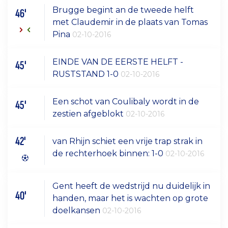
Brugge begint an de tweede helft
46'
met Claudemir in de plaats van Tomas
Pina
02-10-2016
EINDE VAN DE EERSTE HELFT -
45'
RUSTSTAND 1-0
02-10-2016
Een schot van Coulibaly wordt in de
45'
zestien afgeblokt
02-10-2016
42'
van Rhijn schiet een vrije trap strak in
de rechterhoek binnen: 1-0
02-10-2016
Gent heeft de wedstrijd nu duidelijk in
40'
handen, maar het is wachten op grote
doelkansen
02-10-2016