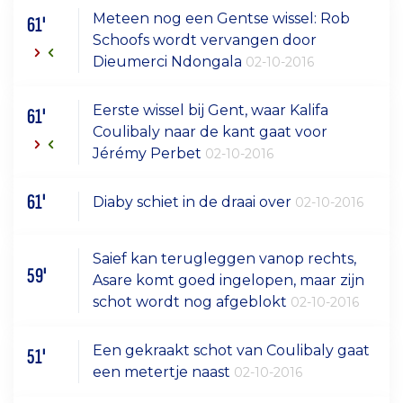
Meteen nog een Gentse wissel: Rob
61'
Schoofs wordt vervangen door
Dieumerci Ndongala
02-10-2016
Eerste wissel bij Gent, waar Kalifa
61'
Coulibaly naar de kant gaat voor
Jérémy Perbet
02-10-2016
61'
Diaby schiet in de draai over
02-10-2016
Saief kan terugleggen vanop rechts,
59'
Asare komt goed ingelopen, maar zijn
schot wordt nog afgeblokt
02-10-2016
Een gekraakt schot van Coulibaly gaat
51'
een metertje naast
02-10-2016