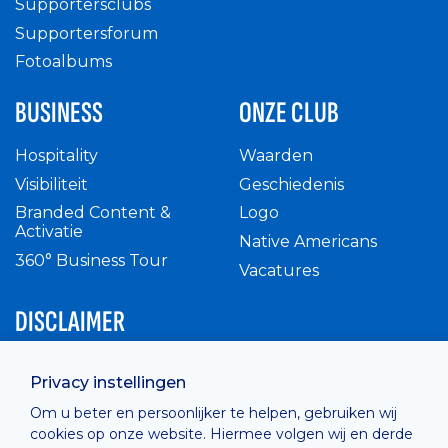
Supportersclubs
Supportersforum
Fotoalbums
BUSINESS
ONZE CLUB
Hospitality
Waarden
Visibiliteit
Geschiedenis
Branded Content &
Logo
Activatie
Native Americans
360° Business Tour
Vacatures
DISCLAIMER
Intern reglement
Privacy instellingen
Privacy Policy
Om u beter en persoonlijker te helpen, gebruiken wij
Cashless
cookies op onze website. Hiermee volgen wij en derde
verkoopsvoorwaarden