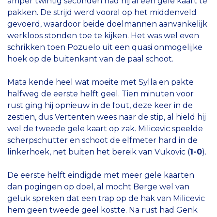
amper twintig seconden had hij al een gele kaart te
pakken. De strijd werd vooral op het middenveld
gevoerd, waardoor beide doelmannen aanvankelijk
werkloos stonden toe te kijken. Het was wel even
schrikken toen Pozuelo uit een quasi onmogelijke
hoek op de buitenkant van de paal schoot.
Mata kende heel wat moeite met Sylla en pakte
halfweg de eerste helft geel. Tien minuten voor
rust ging hij opnieuw in de fout, deze keer in de
zestien, dus Vertenten wees naar de stip, al hield hij
wel de tweede gele kaart op zak. Milicevic speelde
scherpschutter en schoot de elfmeter hard in de
linkerhoek, net buiten het bereik van Vukovic (
1-0
).
De eerste helft eindigde met meer gele kaarten
dan pogingen op doel, al mocht Berge wel van
geluk spreken dat een trap op de hak van Milicevic
hem geen tweede geel kostte. Na rust had Genk