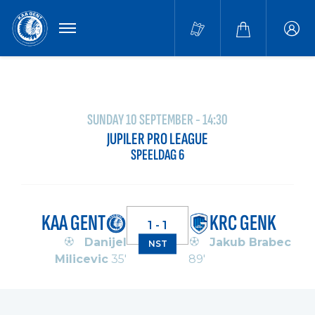
MENU
Buffa
accou
SUNDAY 10 SEPTEMBER - 14:30
JUPILER PRO LEAGUE
SPEELDAG 6
KAA GENT
KRC GENK
1 - 1
Danijel
Jakub Brabec
NST
Milicevic
35'
89'