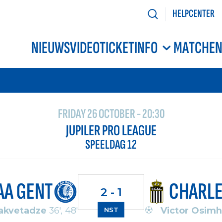
HELPCENTER
NIEUWS
VIDEO
TICKETINFO
MATCHE
FRIDAY 26 OCTOBER - 20:30
JUPILER PRO LEAGUE
SPEELDAG 12
AA GENT
CHARLE
2 - 1
hakvetadze
36', 48'
Victor Osim
NST