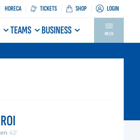
HORECA
TICKETS
SHOP
LOGIN
N
TEAMS
BUSINESS
MEER
ROI
hen
42'