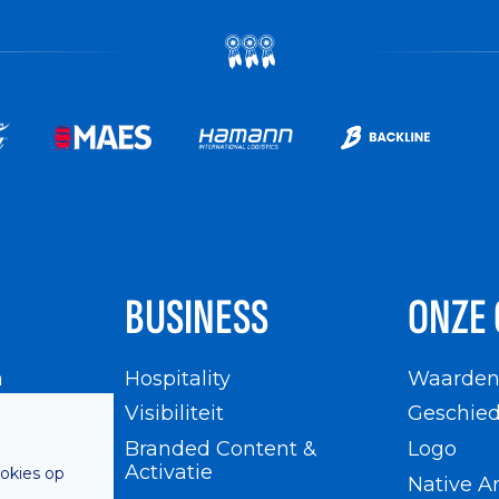
BUSINESS
ONZE 
n
Hospitality
Waarde
en
Visibiliteit
Geschied
Branded Content &
Logo
Activatie
ookies op
Native A