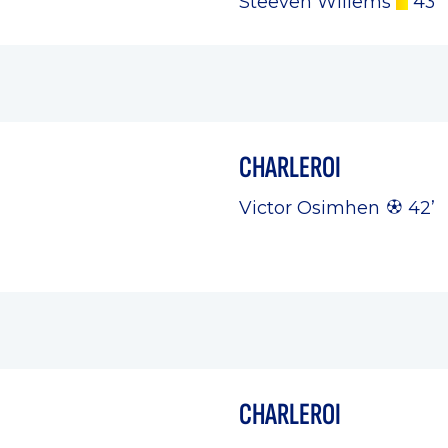
Steeven Willems
43 ’
CHARLEROI
Victor Osimhen
42’
CHARLEROI