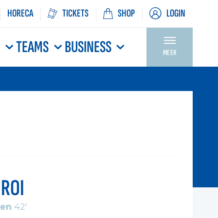
HORECA
TICKETS
SHOP
LOGIN
N
TEAMS
BUSINESS
MEER
ROI
hen
42'