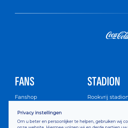
FANS
STADION
Fanshop
Rookvrij stadio
WIGWAM
Stadionbezoek
Privacy instellingen
Supportersraad
Buurtinfo
Om u beter en persoonlijker te helpen, gebruiken wij c
Buffalo Kids Club
onze website. Hiermee volgen wij en derde partijen uw