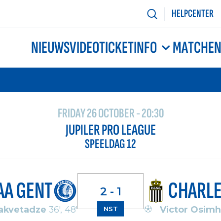
HELPCENTER
NIEUWS
VIDEO
TICKETINFO
MATCHE
FRIDAY 26 OCTOBER - 20:30
JUPILER PRO LEAGUE
SPEELDAG 12
AA GENT
CHARLE
2 - 1
hakvetadze
36', 48'
Victor Osim
NST