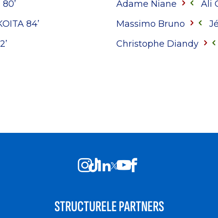
I
80’
Adame Niane
Ali
KOITA
84’
Massimo Bruno
J
2’
Christophe Diandy
STRUCTURELE PARTNERS