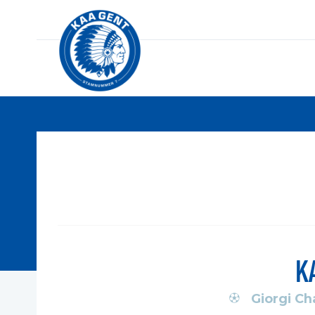
K
Giorgi C