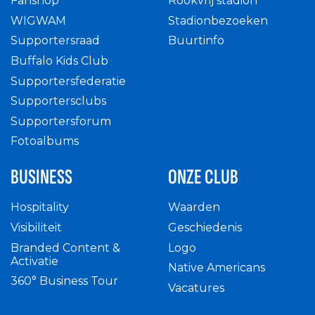
Fanshop
Rookvrij stadion
WIGWAM
Stadionbezoeken
Supportersraad
Buurtinfo
Buffalo Kids Club
Supportersfederatie
Supportersclubs
Supportersforum
Fotoalbums
BUSINESS
ONZE CLUB
Hospitality
Waarden
Visibiliteit
Geschiedenis
Branded Content &
Logo
Activatie
Native Americans
360° Business Tour
Vacatures