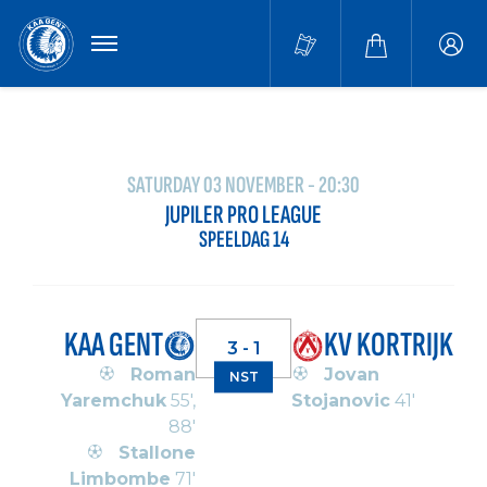
MENU
Buffa
accou
SATURDAY 03 NOVEMBER - 20:30
JUPILER PRO LEAGUE
SPEELDAG 14
KAA GENT
KV KORTRIJK
3 - 1
Roman
Jovan
NST
Yaremchuk
55',
Stojanovic
41'
88'
Stallone
Limbombe
71'