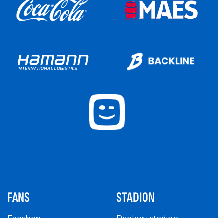
FANS
STADION