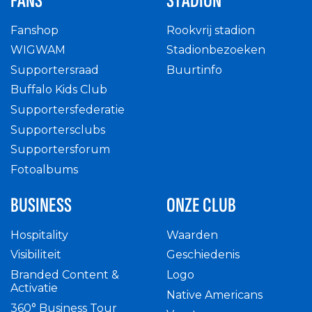
FANS
STADION
Fanshop
Rookvrij stadion
WIGWAM
Stadionbezoeken
Supportersraad
Buurtinfo
Buffalo Kids Club
Supportersfederatie
Supportersclubs
Supportersforum
Fotoalbums
BUSINESS
ONZE CLUB
Hospitality
Waarden
Visibiliteit
Geschiedenis
Branded Content &
Logo
Activatie
Native Americans
360° Business Tour