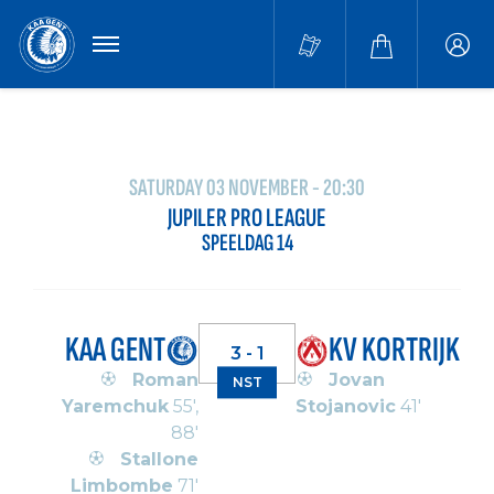
MENU
Buffa
accou
SATURDAY 03 NOVEMBER - 20:30
JUPILER PRO LEAGUE
SPEELDAG 14
KAA GENT
KV KORTRIJK
3 - 1
Roman
Jovan
NST
Yaremchuk
55',
Stojanovic
41'
88'
Stallone
Limbombe
71'