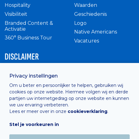
Hospitality
Waarden
Visibiliteit
Geschiedenis
Branded Content &
Logo
Activatie
Native Americans
360° Business Tour
Vacatures
DISCLAIMER
Intern reglement
Privacy instellingen
Privacy Policy
Om u beter en persoonlijker te helpen, gebruiken wij
Cashless
cookies op onze website. Hiermee volgen wij en derde
verkoopsvoorwaarden
partijen uw internetgedrag op onze website en kunnen
Cookie Policy
we uw ervaring verbeteren.
Lees er meer over in onze
cookieverklaring
.
Stel je voorkeuren in
Hosted by
Combell