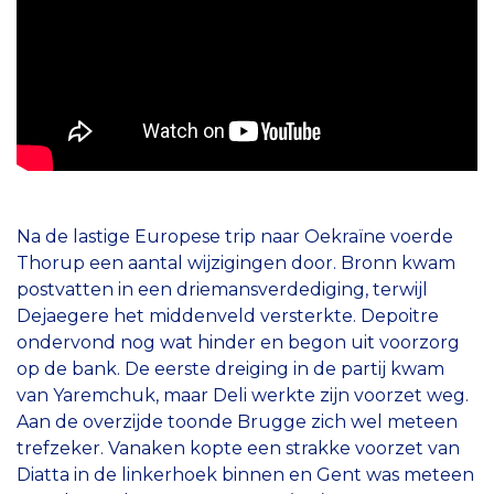
Na de lastige Europese trip naar Oekraïne voerde
Thorup een aantal wijzigingen door. Bronn kwam
postvatten in een driemansverdediging, terwijl
Dejaegere het middenveld versterkte. Depoitre
ondervond nog wat hinder en begon uit voorzorg
op de bank. De eerste dreiging in de partij kwam
van Yaremchuk, maar Deli werkte zijn voorzet weg.
Aan de overzijde toonde Brugge zich wel meteen
trefzeker. Vanaken kopte een strakke voorzet van
Diatta in de linkerhoek binnen en Gent was meteen