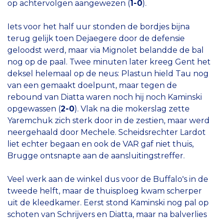
op achtervolgen aangewezen (
1-0
).
Iets voor het half uur stonden de bordjes bijna
terug gelijk toen Dejaegere door de defensie
geloodst werd, maar via Mignolet belandde de bal
nog op de paal. Twee minuten later kreeg Gent het
deksel helemaal op de neus: Plastun hield Tau nog
van een gemaakt doelpunt, maar tegen de
rebound van Diatta waren noch hij noch Kaminski
opgewassen (
2-0
). Vlak na die mokerslag zette
Yaremchuk zich sterk door in de zestien, maar werd
neergehaald door Mechele. Scheidsrechter Lardot
liet echter begaan en ook de VAR gaf niet thuis,
Brugge ontsnapte aan de aansluitingstreffer.
Veel werk aan de winkel dus voor de Buffalo's in de
tweede helft, maar de thuisploeg kwam scherper
uit de kleedkamer. Eerst stond Kaminski nog pal op
schoten van Schrijvers en Diatta, maar na balverlies