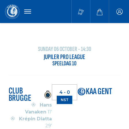
MENU
Buffa
accou
SUNDAY 06 OCTOBER - 14:30
JUPILER PRO LEAGUE
SPEELDAG 10
CLUB
KAA GENT
4 - 0
BRUGGE
NST
Hans
Vanaken
11'
Krépin Diatta
29'