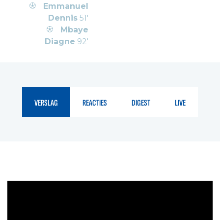
Emmanuel
Dennis
51'
Mbaye
Diagne
92'
VERSLAG
REACTIES
DIGEST
LIVE