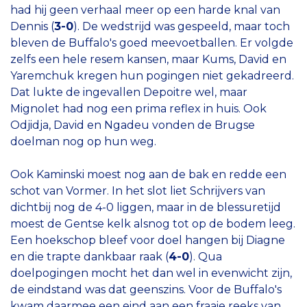
had hij geen verhaal meer op een harde knal van
Dennis (
3-0
). De wedstrijd was gespeeld, maar toch
bleven de Buffalo's goed meevoetballen. Er volgde
zelfs een hele resem kansen, maar Kums, David en
Yaremchuk kregen hun pogingen niet gekadreerd.
Dat lukte de ingevallen Depoitre wel, maar
Mignolet had nog een prima reflex in huis. Ook
Odjidja, David en Ngadeu vonden de Brugse
doelman nog op hun weg.
Ook Kaminski moest nog aan de bak en redde een
schot van Vormer. In het slot liet Schrijvers van
dichtbij nog de 4-0 liggen, maar in de blessuretijd
moest de Gentse kelk alsnog tot op de bodem leeg.
Een hoekschop bleef voor doel hangen bij Diagne
en die trapte dankbaar raak (
4-0
). Qua
doelpogingen mocht het dan wel in evenwicht zijn,
de eindstand was dat geenszins. Voor de Buffalo's
kwam daarmee een eind aan een fraaie reeks van