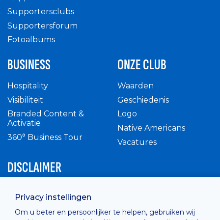
Supportersclubs
Supportersforum
Fotoalbums
BUSINESS
ONZE CLUB
Hospitality
Waarden
Visibiliteit
Geschiedenis
Branded Content &
Logo
Activatie
Native Americans
360° Business Tour
Vacatures
DISCLAIMER
Intern reglement
Privacy instellingen
Privacy Policy
Om u beter en persoonlijker te helpen, gebruiken wij
Cashless