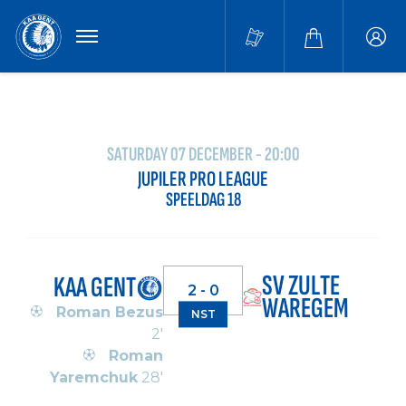
MENU
Buffa
accou
SATURDAY 07 DECEMBER - 20:00
JUPILER PRO LEAGUE
SPEELDAG 18
SV ZULTE
KAA GENT
2 - 0
WAREGEM
Roman Bezus
NST
2'
Roman
Yaremchuk
28'