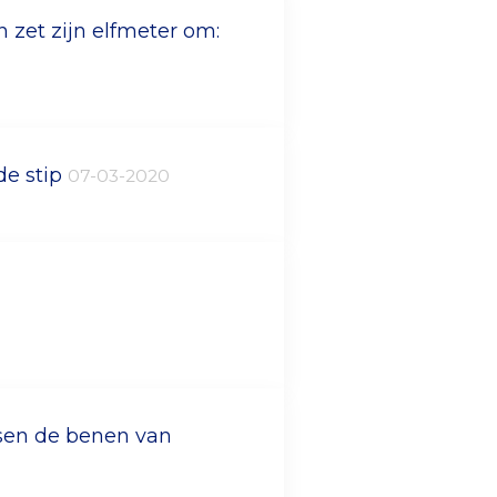
 zet zijn elfmeter om:
de stip
07-03-2020
ssen de benen van