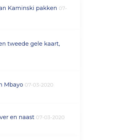
 kan Kaminski pakken
07-
en tweede gele kaart,
an Mbayo
07-03-2020
over en naast
07-03-2020