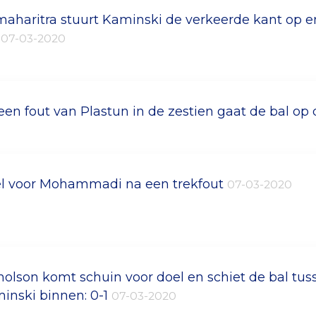
imaharitra stuurt Kaminski de verkeerde kant op en
2
07-03-2020
een fout van Plastun in de zestien gaat de bal op 
l voor Mohammadi na een trekfout
07-03-2020
holson komt schuin voor doel en schiet de bal tu
inski binnen: 0-1
07-03-2020