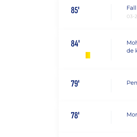
Fal
85'
03-
84'
Moh
de 
79'
Pen
78'
Mor