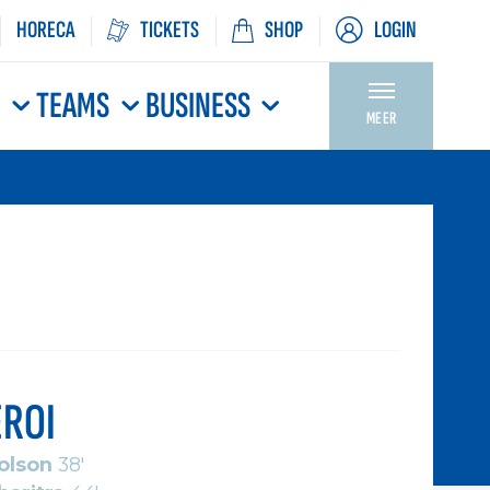
HORECA
TICKETS
SHOP
LOGIN
N
TEAMS
BUSINESS
MEER
ROI
olson
38'