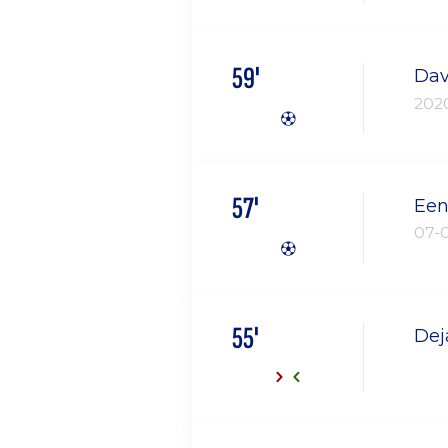
59'
Dav
202
57'
Een
07-
55'
Dej