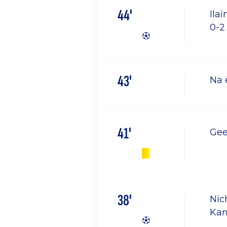
44'
Ila
0-
43'
Na 
41'
Gee
38'
Nic
Kam