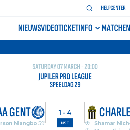
HELPCENTER
NIEUWS
VIDEO
TICKETINFO
MATCHE
SATURDAY 07 MARCH - 20:00
JUPILER PRO LEAGUE
SPEELDAG 29
AA GENT
CHARLE
1 - 4
rson Niangbo
59'
Shamar Nich
NST