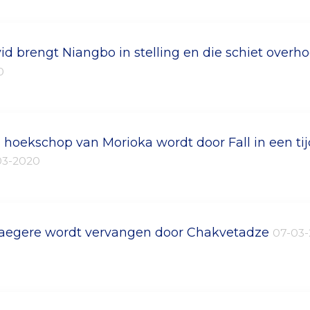
id brengt Niangbo in stelling en die schiet overho
0
 hoekschop van Morioka wordt door Fall in een tijd
03-2020
aegere wordt vervangen door Chakvetadze
07-03