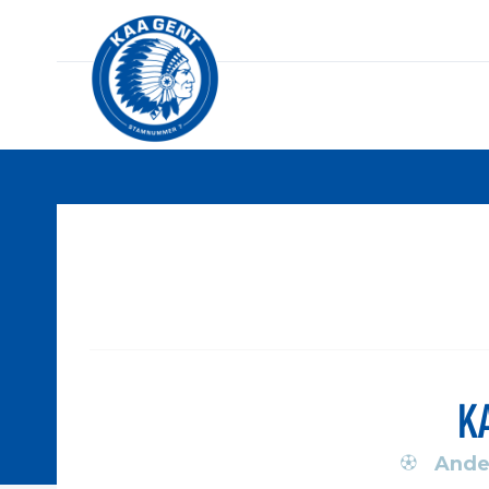
K
Ande