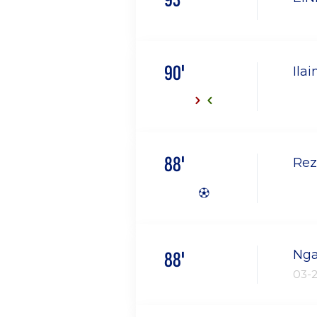
90'
Ila
88'
Reza
Nga
88'
03-