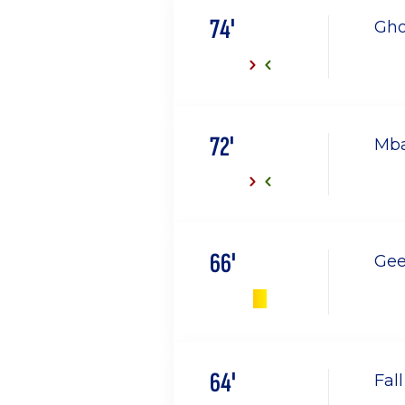
74'
Gho
72'
Mba
66'
Gee
64'
Fal