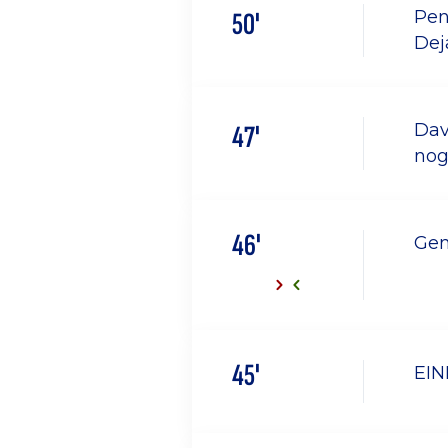
50'
Pen
Dej
47'
Dav
nog
46'
Gen
45'
EIN