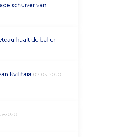
lage schuiver van
eteau haalt de bal er
an Kvilitaia
07-03-2020
03-2020