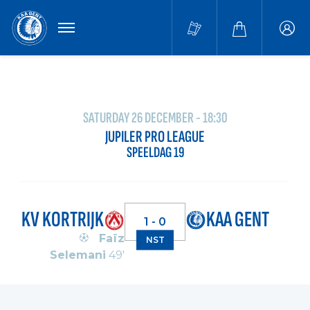
MENU
Buffa
accou
SATURDAY 26 DECEMBER - 18:30
JUPILER PRO LEAGUE
SPEELDAG 19
KV KORTRIJK
KAA GENT
1 - 0
Faïz
NST
Selemani
49'