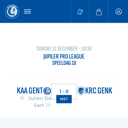
MENU
Buffa
accou
SUNDAY 12 DECEMBER - 18:30
JUPILER PRO LEAGUE
SPEELDAG 18
KAA GENT
KRC GENK
1 - 0
Julien De
NST
Sart
29'