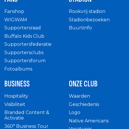
Fanshop
Rookvrij stadion
WIGWAM
Stadionbezoeken
Supportersraad
Buurtinfo
Buffalo Kids Club
Supportersfederatie
Supportersclubs
Supportersforum
Fotoalbums
BUSINESS
ONZE CLUB
Hospitality
Waarden
Visibiliteit
Geschiedenis
Branded Content &
Logo
Activatie
Native Americans
360° Business Tour
Vacatures