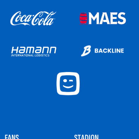
FANS
STADION