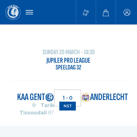
MENU
Buffa
accou
SUNDAY 20 MARCH - 18:30
JUPILER PRO LEAGUE
SPEELDAG 32
KAA GENT
ANDERLECHT
1 - 0
Tarik
NST
Tissoudali
81'