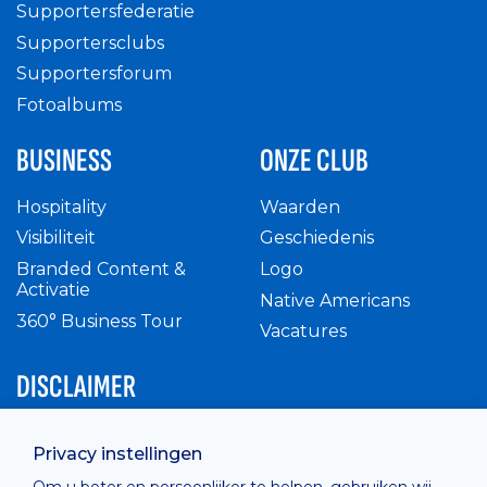
Supportersfederatie
Supportersclubs
Supportersforum
Fotoalbums
BUSINESS
ONZE CLUB
Hospitality
Waarden
Visibiliteit
Geschiedenis
Branded Content &
Logo
Activatie
Native Americans
360° Business Tour
Vacatures
DISCLAIMER
Intern reglement
Privacy instellingen
Privacy Policy