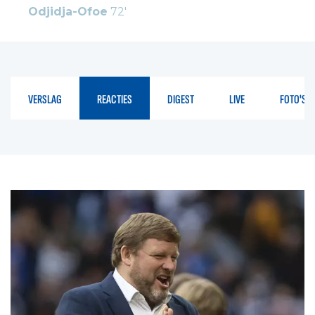
Odjidja-Ofoe
72'
VERSLAG
REACTIES
DIGEST
LIVE
FOTO'S