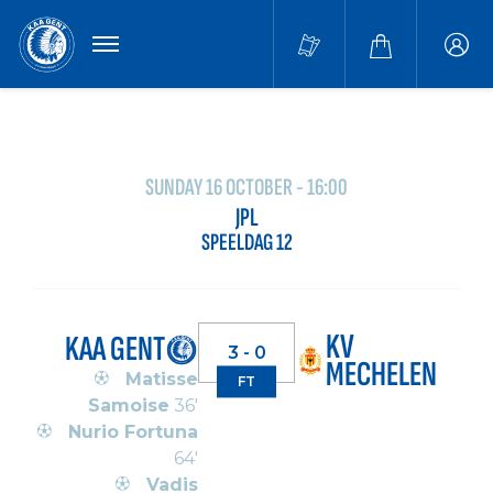
MENU
Buffa
accou
SUNDAY 16 OCTOBER - 16:00
JPL
SPEELDAG 12
KV
KAA GENT
3 - 0
MECHELEN
Matisse
FT
Samoise
36'
Nurio Fortuna
64'
Vadis