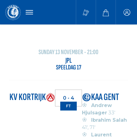
MENU
Buffa
accou
SUNDAY 13 NOVEMBER - 21:00
JPL
SPEELDAG 17
KV KORTRIJK
KAA GENT
0 - 4
Andrew
FT
Hjulsager
33'
Ibrahim Salah
41', 71'
Laurent