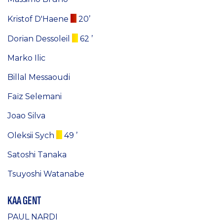
Kristof D'Haene
20’
Dorian Dessoleil
62 ’
Marko Ilic
Billal Messaoudi
Faïz Selemani
Joao Silva
Oleksii Sych
49 ’
Satoshi Tanaka
Tsuyoshi Watanabe
KAA GENT
PAUL NARDI