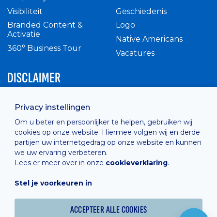
Visibiliteit
Geschiedenis
Branded Content &
Logo
Activatie
Native Americans
360° Business Tour
Vacatures
DISCLAIMER
Intern reglement
Privacy instellingen
Privacy Policy
Om u beter en persoonlijker te helpen, gebruiken wij
Cashless
cookies op onze website. Hiermee volgen wij en derde
verkoopsvoorwaarden
partijen uw internetgedrag op onze website en kunnen
Cookie Policy
we uw ervaring verbeteren.
Lees er meer over in onze
cookieverklaring
.
Stel je voorkeuren in
Hosted by
Combell
ACCEPTEER ALLE COOKIES