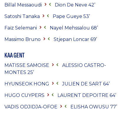
Billal Messaoudi
Dion De Neve 42’
Satoshi Tanaka
Pape Gueye 53’
Faïz Selemani
Nayel Mehssalou 68’
Massimo Bruno
Stjepan Loncar 69’
KAA GENT
MATISSE SAMOISE
ALESSIO CASTRO-
MONTES
25’
HYUNSEOK HONG
JULIEN DE SART
64’
HUGO CUYPERS
LAURENT DEPOITRE
64’
VADIS ODJIDJA-OFOE
ELISHA OWUSU
77’