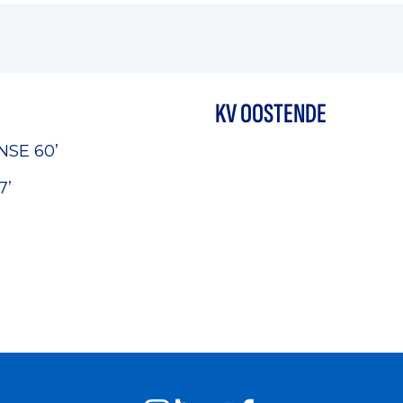
KV OOSTENDE
ANSE
60’
7’