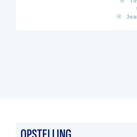
Ti
Jea
OPSTELLING