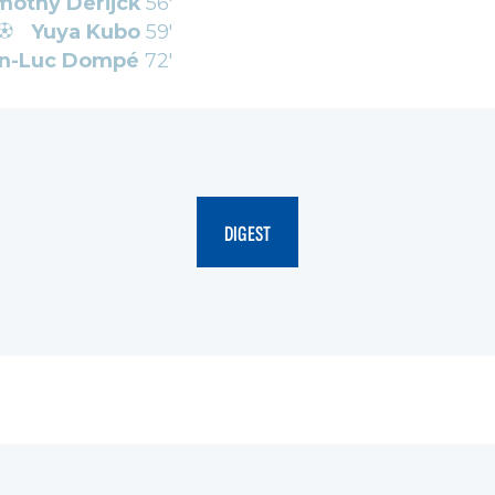
mothy Derijck
56'
Yuya Kubo
59'
n-Luc Dompé
72'
DIGEST