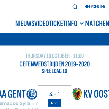
HELPCENTER
NIEUWS
VIDEO
TICKETINFO
MATCHE
THURSDAY 10 OCTOBER - 11:00
OEFENWEDSTRIJDEN 2019-2020
SPEELDAG 10
AA GENT
KV OOS
4 - 1
amadou Sylla
44'
NST