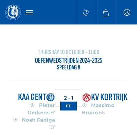
MENU
Buffa
accou
THURSDAY 10 OCTOBER - 11:00
OEFENWEDSTRIJDEN 2024-2025
SPEELDAG 8
KAA GENT
KV KORTRIJK
2 - 1
Pieter
Massimo
FT
Gerkens
8'
Bruno
66'
Noah Fadiga
10'