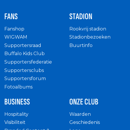
FANS
STADION
Fanshop
Rookvrij stadion
WIGWAM
Stadionbezoeken
Supportersraad
Buurtinfo
Buffalo Kids Club
Supportersfederatie
Supportersclubs
Supportersforum
Fotoalbums
BUSINESS
ONZE CLUB
Hospitality
Waarden
Visibiliteit
Geschiedenis