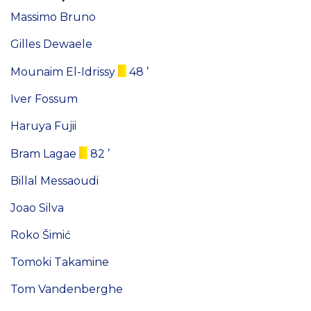
Massimo Bruno
Gilles Dewaele
Mounaim El-Idrissy
48 ’
Iver Fossum
Haruya Fujii
Bram Lagae
82 ’
Billal Messaoudi
Joao Silva
Roko Šimić
Tomoki Takamine
Tom Vandenberghe