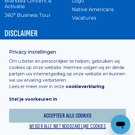
Branded Content &
Logo
Activatie
Native Americans
360° Business Tour
Vacatures
DISCLAIMER
Intern reglement
Privacy instellingen
Privacy Policy
Om u beter en persoonlijker te helpen, gebruiken wij
Cashless
cookies op onze website. Hiermee volgen wij en derde
verkoopsvoorwaarden
partijen uw internetgedrag op onze website en kunnen
Cookie Policy
we uw ervaring verbeteren.
Lees er meer over in onze
cookieverklaring
.
Stel je voorkeuren in
Hosted by
Combell
ACCEPTEER ALLE COOKIES
WEIGER ALLE NIET NOODZAKELIJKE COOKIES
Powered online by