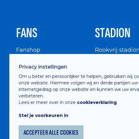
FANS
STADION
Fanshop
Rookvrij stadio
WIGWAM
Stadionbezoek
Privacy instellingen
Supportersraad
Buurtinfo
Om u beter en persoonlijker te helpen, gebruiken wij c
Buffalo Kids Club
onze website. Hiermee volgen wij en derde partijen uw
Supportersfederatie
internetgedrag op onze website en kunnen we uw erva
verbeteren.
Supportersclubs
Lees er meer over in onze
cookieverklaring
.
Supportersforum
Stel je voorkeuren in
Fotoalbums
ACCEPTEER ALLE COOKIES