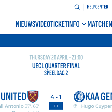
HELPCENTER
NIEUWS
VIDEO
TICKETINFO
MATCHE
THURSDAY 20 APRIL - 21:00
UECL QUARTER FINAL
SPEELDAG 2
 UNITED
KAA GE
4 - 1
il Antonio
37', 63'
Hugo Cuyper
FT