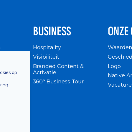
BUSINESS
ONZE 
n
Hospitality
Waarde
en
Visibiliteit
Geschied
Branded Content &
Logo
Activatie
ookies op
Native A
360° Business Tour
Vacature
ring