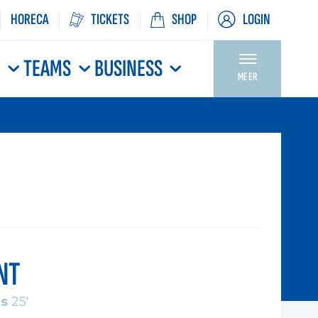
HORECA
TICKETS
SHOP
LOGIN
N
TEAMS
BUSINESS
MEER
NT
s
25'