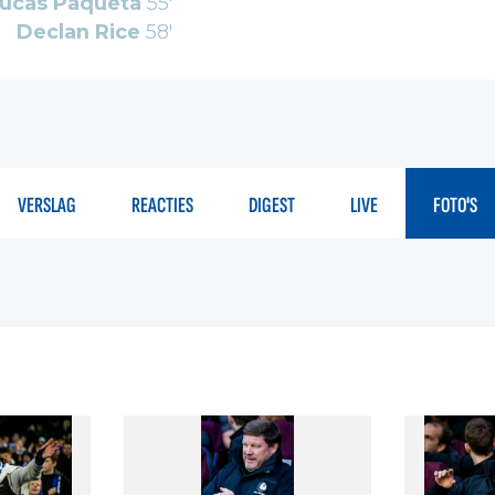
ucas Paqueta
55'
Declan Rice
58'
VERSLAG
REACTIES
DIGEST
LIVE
FOTO'S