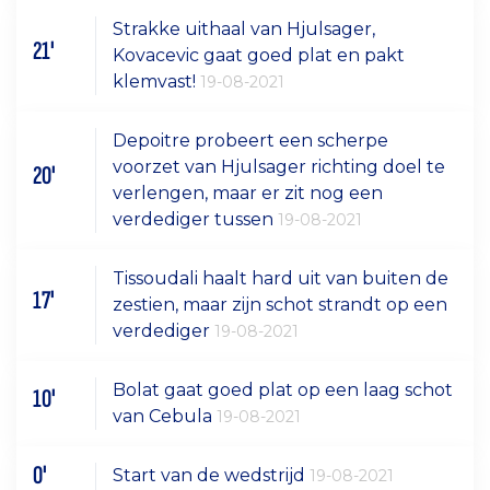
Strakke uithaal van Hjulsager,
21'
Kovacevic gaat goed plat en pakt
klemvast!
19-08-2021
Depoitre probeert een scherpe
voorzet van Hjulsager richting doel te
20'
verlengen, maar er zit nog een
verdediger tussen
19-08-2021
Tissoudali haalt hard uit van buiten de
17'
zestien, maar zijn schot strandt op een
verdediger
19-08-2021
Bolat gaat goed plat op een laag schot
10'
van Cebula
19-08-2021
0'
Start van de wedstrijd
19-08-2021