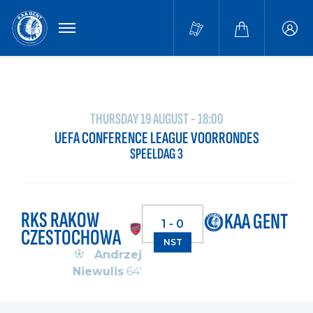
MENU
Buffa
accou
THURSDAY 19 AUGUST - 18:00
UEFA CONFERENCE LEAGUE VOORRONDES
SPEELDAG 3
RKS RAKOW
KAA GENT
1 - 0
CZESTOCHOWA
NST
Andrzej
Niewulis
64'