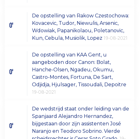
De opstelling van Rakow Czestochowa:
Kovacevic, Tudor, Niewulis, Arsenic,
0'
Wdowiak, Papanikolaou, Poletanovic,
Kun, Cebula, Musiolik, Lopez
19-08-2021
De opstelling van KAA Gent, u
aangeboden door Canon: Bolat,
Hanche-Olsen, Ngadeu, Okumu,
0'
Castro-Montes, Fortuna, De Sart,
Odjidja, Hjulsager, Tissoudali, Depoitre
19-08-2021
De wedstrijd staat onder leiding van de
Spanjaard Alejandro Hernandez,
bijgestaan door zijn assistenten José
0'
Naranjo en Teodoro Sobrino. Vierde
scheidsrechter is Cesar Soto Grado.
19-