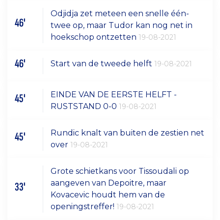
Odjidja zet meteen een snelle één-
46'
twee op, maar Tudor kan nog net in
hoekschop ontzetten
19-08-2021
46'
Start van de tweede helft
19-08-2021
EINDE VAN DE EERSTE HELFT -
45'
RUSTSTAND 0-0
19-08-2021
Rundic knalt van buiten de zestien net
45'
over
19-08-2021
Grote schietkans voor Tissoudali op
aangeven van Depoitre, maar
33'
Kovacevic houdt hem van de
openingstreffer!
19-08-2021