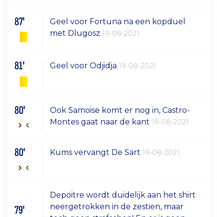
87'
Geel voor Fortuna na een kopduel
met Dlugosz
19-08-2021
81'
Geel voor Odjidja
19-08-2021
80'
Ook Samoise komt er nog in, Castro-
Montes gaat naar de kant
19-08-2021
80'
Kums vervangt De Sart
19-08-2021
Depoitre wordt duidelijk aan het shirt
neergetrokken in de zestien, maar
79'