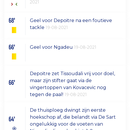
2021
68'
Geel voor Depoitre na een foutieve
tackle
19-08-2021
66'
Geel voor Ngadeu
19-08-2021
Depoitre zet Tissoudali vrij voor doel,
maar zijn stifter gaat via de
66'
vingertoppen van Kovacevic nog
tegen de paal!
19-08-2021
De thuisploeg dwingt zijn eerste
hoekschop af, die belandt via De Sart
64'
ongelukkig voor de voeten van