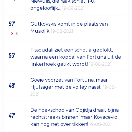
Niewulis, die raak schiet: 1-0,
ongelooflijk...
19-08-2021
57'
Gutkovskis komt in de plaats van
Musiolik
19-08-2021
Tissoudali ziet een schot afgeblokt,
55'
waarna een kopbal van Fortuna uit de
linkerhoek getikt wordt!
19-08-2021
Goeie voorzet van Fortuna, maar
48'
Hjulsager met de volley naast!
19-08-
2021
De hoekschop van Odjidja draait bijna
47'
rechtstreeks binnen, maar Kovacevic
kan nog net over tikken!
19-08-2021