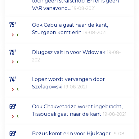
toch geen strafschop! En er is geen
VAR vanavond...
19-08-2021
75'
Ook Cebula gaat naar de kant,
Sturgeon komt erin
19-08-2021
75'
Dlugosz valt in voor Wdowiak
19-08-
2021
74'
Lopez wordt vervangen door
Szelagowski
19-08-2021
69'
Ook Chakvetadze wordt ingebracht,
Tissoudali gaat naar de kant
19-08-2021
69'
Bezus komt erin voor Hjulsager
19-08-