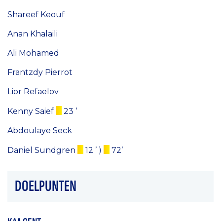
Shareef Keouf
Anan Khalaili
Ali Mohamed
Frantzdy Pierrot
Lior Refaelov
Kenny Saief
23 ’
Abdoulaye Seck
Daniel Sundgren
12 ’
)
72’
DOELPUNTEN