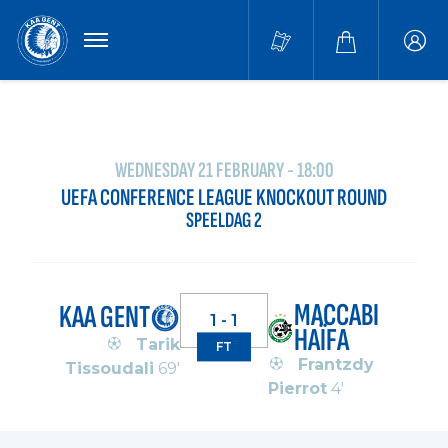
MENU
Buffa
accou
WEDNESDAY 21 FEBRUARY - 18:00
UEFA CONFERENCE LEAGUE KNOCKOUT ROUND
SPEELDAG 2
MACCABI
KAA GENT
1 - 1
HAÏFA
Tarik
FT
Frantzdy
Tissoudali
69'
Pierrot
4'