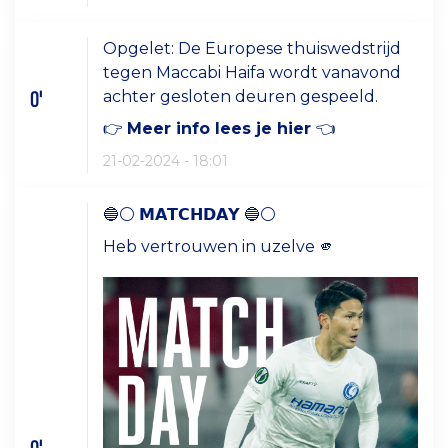
Opgelet: De Europese thuiswedstrijd
tegen Maccabi Haifa wordt vanavond
0'
achter gesloten deuren gespeeld.
👉
Meer info lees je hier
👈
21-02-2024 - 18:01
🔵⚪️ 𝗠𝗔𝗧𝗖𝗛𝗗𝗔𝗬 🔵⚪️
Heb vertrouwen in uzelve 🫵