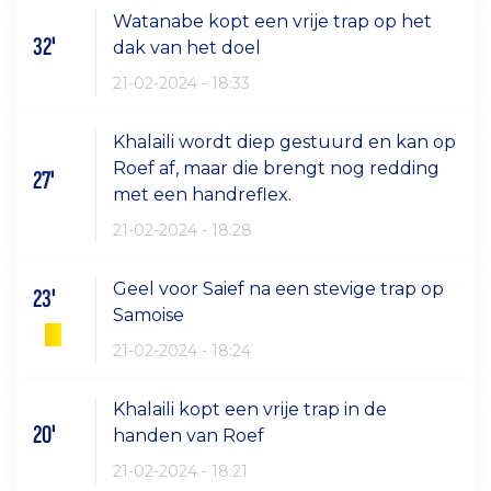
Watanabe kopt een vrije trap op het
32'
dak van het doel
21-02-2024 - 18:33
Khalaili wordt diep gestuurd en kan op
Roef af, maar die brengt nog redding
27'
met een handreflex.
21-02-2024 - 18:28
Geel voor Saief na een stevige trap op
23'
Samoise
21-02-2024 - 18:24
Khalaili kopt een vrije trap in de
20'
handen van Roef
21-02-2024 - 18:21