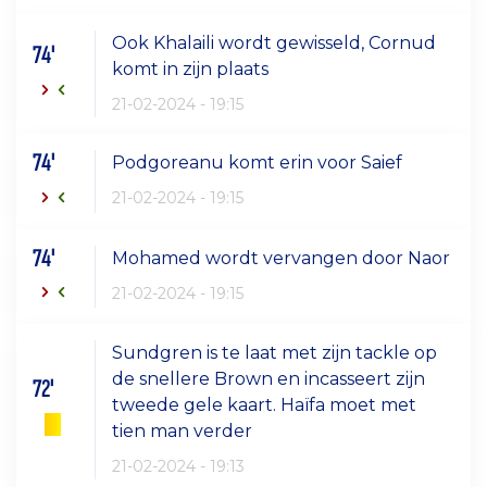
Ook Khalaili wordt gewisseld, Cornud
74'
komt in zijn plaats
21-02-2024 - 19:15
74'
Podgoreanu komt erin voor Saief
21-02-2024 - 19:15
74'
Mohamed wordt vervangen door Naor
21-02-2024 - 19:15
Sundgren is te laat met zijn tackle op
de snellere Brown en incasseert zijn
72'
tweede gele kaart. Haïfa moet met
tien man verder
21-02-2024 - 19:13