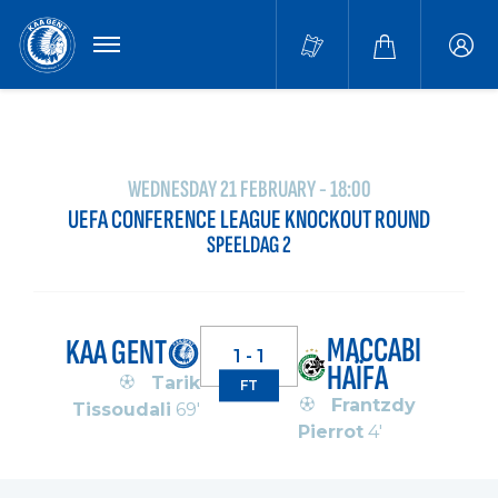
MENU
Buffa
accou
WEDNESDAY 21 FEBRUARY - 18:00
UEFA CONFERENCE LEAGUE KNOCKOUT ROUND
SPEELDAG 2
MACCABI
KAA GENT
1 - 1
HAÏFA
Tarik
FT
Frantzdy
Tissoudali
69'
Pierrot
4'