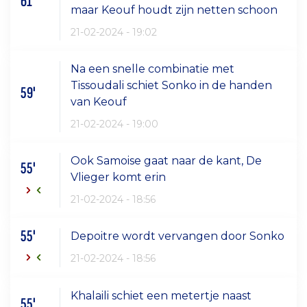
61'
maar Keouf houdt zijn netten schoon
21-02-2024 - 19:02
Na een snelle combinatie met
Tissoudali schiet Sonko in de handen
59'
van Keouf
21-02-2024 - 19:00
Ook Samoise gaat naar de kant, De
55'
Vlieger komt erin
21-02-2024 - 18:56
55'
Depoitre wordt vervangen door Sonko
21-02-2024 - 18:56
Khalaili schiet een metertje naast
55'