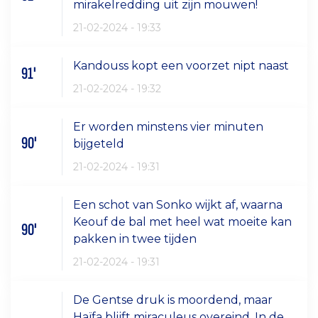
mirakelredding uit zijn mouwen!
21-02-2024 - 19:33
Kandouss kopt een voorzet nipt naast
91'
21-02-2024 - 19:32
Er worden minstens vier minuten
90'
bijgeteld
21-02-2024 - 19:31
Een schot van Sonko wijkt af, waarna
Keouf de bal met heel wat moeite kan
90'
pakken in twee tijden
21-02-2024 - 19:31
De Gentse druk is moordend, maar
Haïfa blijft miraculeus overeind. In de