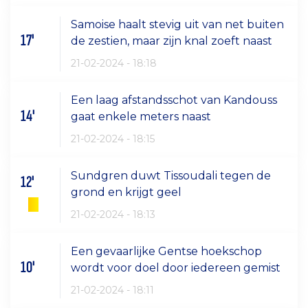
Samoise haalt stevig uit van net buiten
17'
de zestien, maar zijn knal zoeft naast
21-02-2024 - 18:18
Een laag afstandsschot van Kandouss
14'
gaat enkele meters naast
21-02-2024 - 18:15
Sundgren duwt Tissoudali tegen de
12'
grond en krijgt geel
21-02-2024 - 18:13
Een gevaarlijke Gentse hoekschop
10'
wordt voor doel door iedereen gemist
21-02-2024 - 18:11