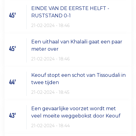
EINDE VAN DE EERSTE HELFT -
45'
RUSTSTAND 0-1
21-02-2024 - 18:46
Een uithaal van Khalaili gaat een paar
45'
meter over
21-02-2024 - 18:46
Keouf stopt een schot van Tissoudali in
44'
twee tijden
21-02-2024 - 18:45
Een gevaarlijke voorzet wordt met
43'
veel moeite weggebokst door Keouf
21-02-2024 - 18:44