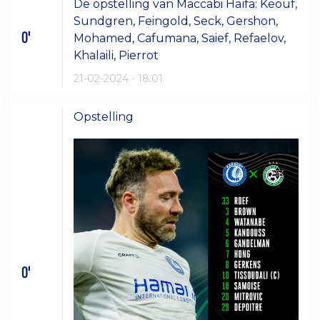
De opstelling van Maccabi Haïfa: Keouf,
Sundgren, Feingold, Seck, Gershon,
0'
Mohamed, Cafumana, Saief, Refaelov,
Khalaili, Pierrot
21-02-2024 - 18:01
Opstelling
0'