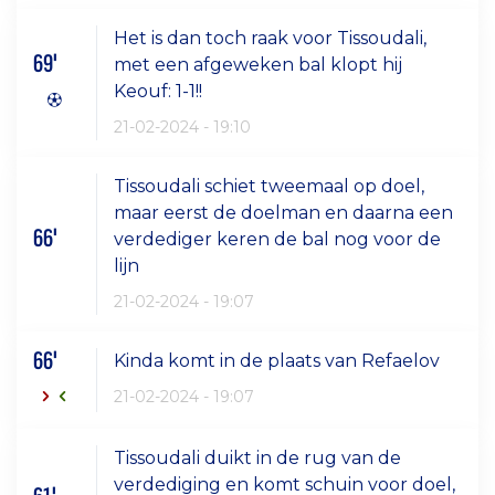
Het is dan toch raak voor Tissoudali,
69'
met een afgeweken bal klopt hij
Keouf: 1-1!!
21-02-2024 - 19:10
Tissoudali schiet tweemaal op doel,
maar eerst de doelman en daarna een
66'
verdediger keren de bal nog voor de
lijn
21-02-2024 - 19:07
66'
Kinda komt in de plaats van Refaelov
21-02-2024 - 19:07
Tissoudali duikt in de rug van de
verdediging en komt schuin voor doel,