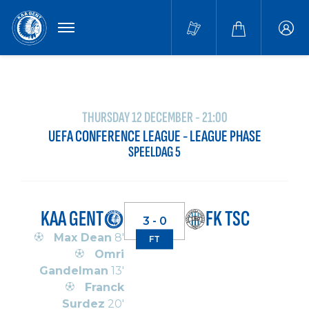
MENU
Buffa
accou
THURSDAY 12 DECEMBER - 21:00
UEFA CONFERENCE LEAGUE - LEAGUE PHASE
SPEELDAG 5
KAA GENT
FK TSC
3 - 0
Max Dean
8'
FT
Omri
Gandelman
13'
Franck
Surdez
20'