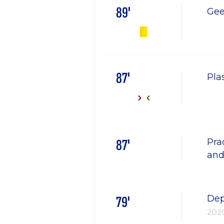
89'
Gee
87'
Pla
87'
Pra
and
Dep
79'
202