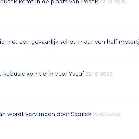
ousek komt in de plaats van Pesek
22-10-2020
io met een gevaarlijk schot, maar een half metert
 Rabusic komt erin voor Yusuf
22-10-2020
an wordt vervangen door Sadilek
22-10-2020