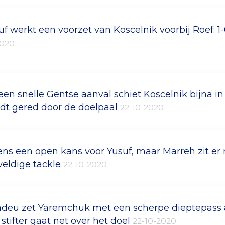
uf werkt een voorzet van Koscelnik voorbij Roef: 1
2020
een snelle Gentse aanval schiet Koscelnik bijna in
dt gered door de doelpaal
22-10-2020
ens een open kans voor Yusuf, maar Marreh zit er
eldige tackle
22-10-2020
deu zet Yaremchuk met een scherpe dieptepass a
n stifter gaat net over het doel
22-10-2020