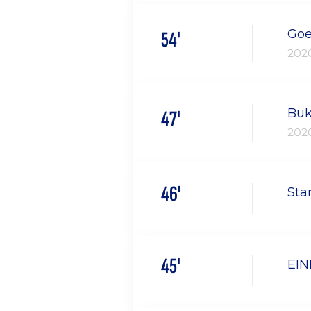
Goe
54'
202
Buk
47'
202
46'
Sta
45'
EIN