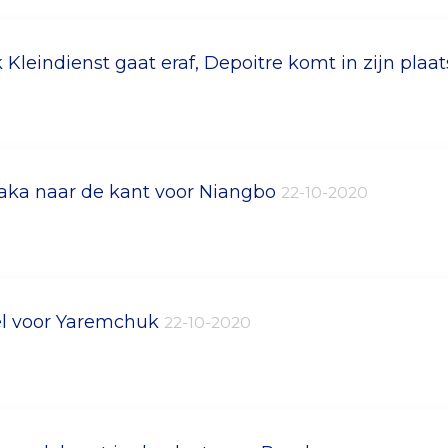
 Kleindienst gaat eraf, Depoitre komt in zijn plaa
aka naar de kant voor Niangbo
22-10-2020
l voor Yaremchuk
22-10-2020