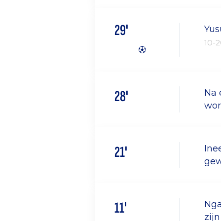
29'
Yus
10-
28'
Na 
wor
21'
Ine
gew
11'
Nga
zij