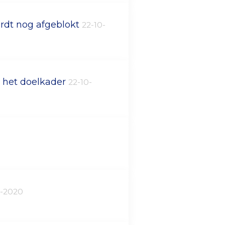
ordt nog afgeblokt
22-10-
n het doelkader
22-10-
0-2020