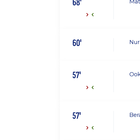
68'
Mat
60'
Nur
57'
Ook
57'
Ber