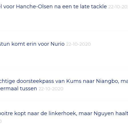
l voor Hanche-Olsen na een te late tackle
22-10-2
stun komt erin voor Nurio
22-10-2020
chtige doorsteekpass van Kums naar Niangbo, ma
ermaal tussen
22-10-2020
oitre kopt naar de linkerhoek, maar Nguyen haalt 
0