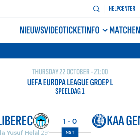
HELPCENTER
NIEUWS
VIDEO
TICKETINFO
MATCHE
THURSDAY 22 OCTOBER - 21:00
UEFA EUROPA LEAGUE GROEP L
SPEELDAG 1
LIBEREC
KAA GE
1 - 0
la Yusuf Helal
29'
NST