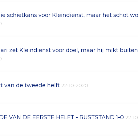
ie schietkans voor Kleindienst, maar het schot w
0
ari zet Kleindienst voor doel, maar hij mikt buite
0
rt van de tweede helft
22-10-2020
DE VAN DE EERSTE HELFT - RUSTSTAND 1-0
22-1