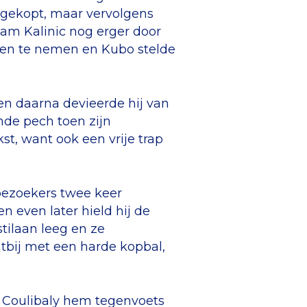
rd gekopt, maar vervolgens
wam Kalinic nog erger door
nden te nemen en Kubo stelde
en daarna devieerde hij van
nde pech toen zijn
st, want ook een vrije trap
 bezoekers twee keer
n even later hield hij de
tilaan leeg en ze
htbij met een harde kopbal,
 Coulibaly hem tegenvoets