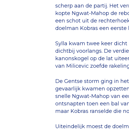
scherp aan de partij. Het ver
kopte Ngwat-Mahop de rebo
een schot uit de rechterhoe
doelman Kobras een eerste k
Sylla kwam twee keer dicht 
dichtbij voorlangs. De verd
kanonskogel op de lat uitee
van Milicevic zoefde rakelin
De Gentse storm ging in het
gevaarlijk kwamen opzetten. 
snelle Ngwat-Mahop van een d
ontsnapten toen een bal van 
maar Kobras ranselde die no
Uiteindelijk moest de doel