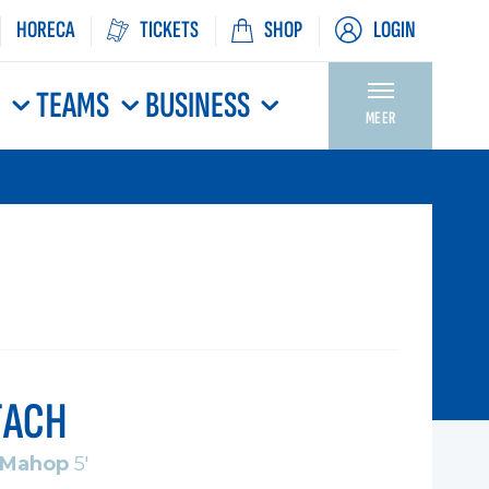
HORECA
TICKETS
SHOP
LOGIN
N
TEAMS
BUSINESS
MEER
TACH
-Mahop
5'