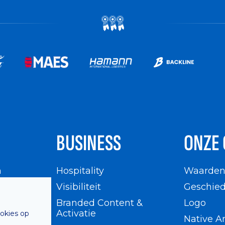
BUSINESS
ONZE 
n
Hospitality
Waarde
en
Visibiliteit
Geschied
Branded Content &
Logo
Activatie
ookies op
Native A