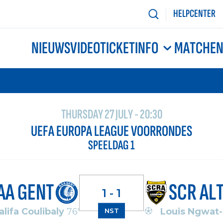
HELPCENTER
NIEUWS
VIDEO
TICKETINFO
MATCHE
THURSDAY 27 JULY - 20:30
UEFA EUROPA LEAGUE VOORRONDES
SPEELDAG 1
AA GENT
SCR AL
1 - 1
alifa Coulibaly
76'
Louis Ngwat
NST