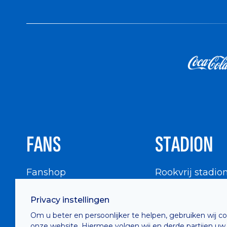
FANS
STADION
Fanshop
Rookvrij stadio
WIGWAM
Stadionbezoek
Privacy instellingen
Supportersraad
Buurtinfo
Om u beter en persoonlijker te helpen, gebruiken wij c
Buffalo Kids Club
onze website. Hiermee volgen wij en derde partijen uw