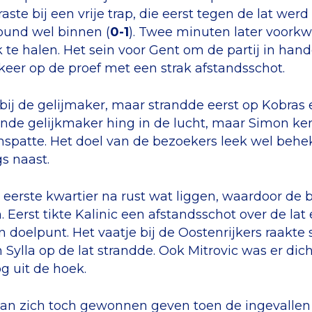
raste bij een vrije trap, die eerst tegen de lat we
und wel binnen (
0-1
). Twee minuten later voork
k te halen. Het sein voor Gent om de partij in ha
eer op de proef met een strak afstandsschot.
bij de gelijmaker, maar strandde eerst op Kobras 
iende gelijkmaker hing in de lucht, maar Simon ke
nspatte. Het doel van de bezoekers leek wel behek
gs naast.
 eerste kwartier na rust wat liggen, waardoor de
Eerst tikte Kalinic een afstandsschot over de lat e
oelpunt. Het vaatje bij de Oostenrijkers raakte s
Sylla op de lat strandde. Ook Mitrovic was er dic
g uit de hoek.
man zich toch gewonnen geven toen de ingevallen