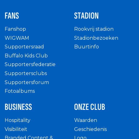
FANS
STADION
Fanshop
Rookvrij stadion
WIGWAM
Stadionbezoeken
Supportersraad
Buurtinfo
Buffalo Kids Club
Supportersfederatie
Supportersclubs
Supportersforum
Fotoalbums
BUSINESS
ONZE CLUB
Hospitality
Waarden
Visibiliteit
Geschiedenis
Branded Content &
Logo