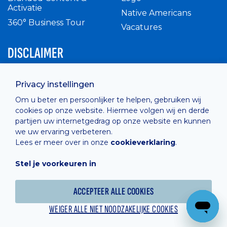
Activatie
Native Americans
360° Business Tour
Vacatures
DISCLAIMER
Intern reglement
Privacy instellingen
Privacy Policy
Om u beter en persoonlijker te helpen, gebruiken wij
Cashless
cookies op onze website. Hiermee volgen wij en derde
verkoopsvoorwaarden
partijen uw internetgedrag op onze website en kunnen
Cookie Policy
we uw ervaring verbeteren.
Lees er meer over in onze
cookieverklaring
.
Stel je voorkeuren in
Hosted by
Combell
ACCEPTEER ALLE COOKIES
WEIGER ALLE NIET NOODZAKELIJKE COOKIES
Powered online by