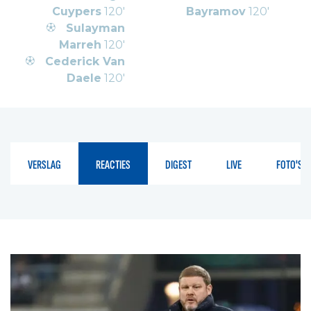
Cuypers
120'
Bayramov
120'
Sulayman
Marreh
120'
Cederick Van
Daele
120'
VERSLAG
REACTIES
DIGEST
LIVE
FOTO'S