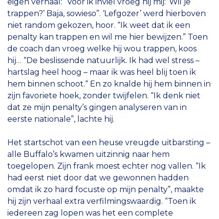
eigen verhaal: “Voor ik inviel vroeg hij mij: ‘Wil je
trappen?’ Baja, sowieso”. ‘Lefgozer’ werd hierboven
niet random gekozen, hoor. “Ik weet dat ik een
penalty kan trappen en wil me hier bewijzen.” Toen
de coach dan vroeg welke hij wou trappen, koos
hij… “De beslissende natuurlijk. Ik had wel stress –
hartslag heel hoog – maar ik was heel blij toen ik
hem binnen schoot.“ En zo knalde hij hem binnen in
zijn favoriete hoek, zonder twijfelen. “Ik denk niet
dat ze mijn penalty’s gingen analyseren van in
eerste nationale”, lachte hij.
Het startschot van een heuse vreugde uitbarsting –
alle Buffalo’s kwamen uitzinnig naar hem
toegelopen. Zijn frank moest echter nog vallen. “Ik
had eerst niet door dat we gewonnen hadden
omdat ik zo hard focuste op mijn penalty”, maakte
hij zijn verhaal extra verfilmingswaardig. “Toen ik
iedereen zag lopen was het een complete