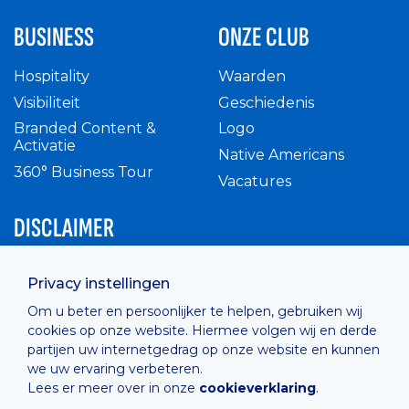
BUSINESS
ONZE CLUB
Hospitality
Waarden
Visibiliteit
Geschiedenis
Branded Content &
Logo
Activatie
Native Americans
360° Business Tour
Vacatures
DISCLAIMER
Intern reglement
Privacy instellingen
Privacy Policy
Om u beter en persoonlijker te helpen, gebruiken wij
Cashless
cookies op onze website. Hiermee volgen wij en derde
verkoopsvoorwaarden
partijen uw internetgedrag op onze website en kunnen
Cookie Policy
we uw ervaring verbeteren.
Lees er meer over in onze
cookieverklaring
.