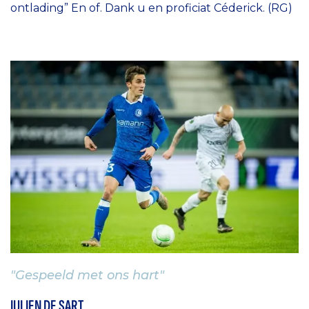
ontlading” En of. Dank u en proficiat Céderick. (RG)
"Gespeeld met ons hart"
JULIEN DE SART