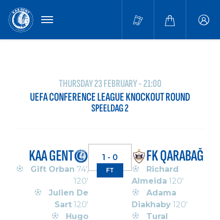
MENU
Buffa
accou
THURSDAY 23 FEBRUARY - 21:00
UEFA CONFERENCE LEAGUE KNOCKOUT ROUND
SPEELDAG 2
KAA GENT
FK QARABAĞ
1 - 0
Gift Orban
74',
Richard
FT
120'
Almeida
120'
Julien De
Adama
Sart
120'
Diakhaby
120'
Hugo
Tural