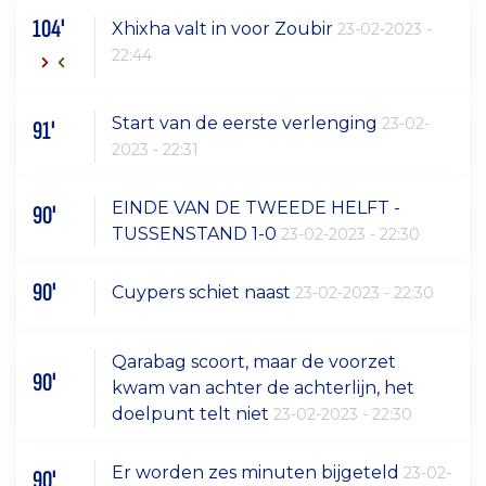
104'
Xhixha valt in voor Zoubir
23-02-2023 -
22:44
Start van de eerste verlenging
23-02-
91'
2023 - 22:31
EINDE VAN DE TWEEDE HELFT -
90'
TUSSENSTAND 1-0
23-02-2023 - 22:30
90'
Cuypers schiet naast
23-02-2023 - 22:30
Qarabag scoort, maar de voorzet
90'
kwam van achter de achterlijn, het
doelpunt telt niet
23-02-2023 - 22:30
Er worden zes minuten bijgeteld
23-02-
90'