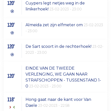
120'
Cuypers legt netjes weg in de
linikerhoek!
23-02-2023 - 23:00
120'
Almeida zet zijn elfmeter om
23-02-2023
- 23:00
120'
De Sart scoort in de rechterhoek!
23-02-
2023 - 23:00
EINDE VAN DE TWEEDE
VERLENGING, WE GAAN NAAR
120'
STRAFSCHOPPEN - TUSSENSTAND 1-
0
23-02-2023 - 23:00
118'
Hong gaat naar de kant voor Van
Daele
23-02-2023 - 22:58