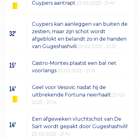
Cuypers aantrapt
23-02-2023 - 21:41
Cuypers kan aanleggen van buiten de
zestien, maar zijn schot wordt
32'
afgeblokt en belandt zo in de handen
van Gugeshashvili
23-02-2023 - 21:32
Castro-Montes plaatst een bal net
15'
voorlangs
23-02-2023 - 21:15
Geel voor Vesovic nadat hij de
14'
uitbrekende Fortuna neerhaalt
23-02-
2023 - 21:14
Een afgeweken vluchtschot van De
14'
Sart wordt gepakt door Gugeshashvili!
23-02-2023 - 21:14