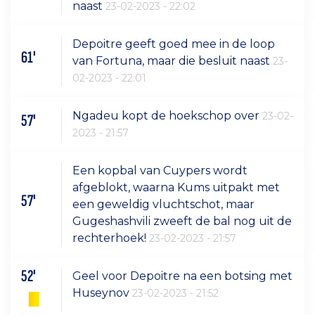
naast
23-02-2023 - 22:02
Depoitre geeft goed mee in de loop
61'
van Fortuna, maar die besluit naast
23-
02-2023 - 22:01
Ngadeu kopt de hoekschop over
23-02-
57'
2023 - 21:57
Een kopbal van Cuypers wordt
afgeblokt, waarna Kums uitpakt met
57'
een geweldig vluchtschot, maar
Gugeshashvili zweeft de bal nog uit de
rechterhoek!
23-02-2023 - 21:57
52'
Geel voor Depoitre na een botsing met
Huseynov
23-02-2023 - 21:52