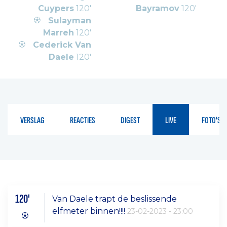
Cuypers
120'
Bayramov
120'
Sulayman
Marreh
120'
Cederick Van
Daele
120'
VERSLAG
REACTIES
DIGEST
LIVE
FOTO'S
120'
Van Daele trapt de beslissende
elfmeter binnen!!!!
23-02-2023 - 23:00