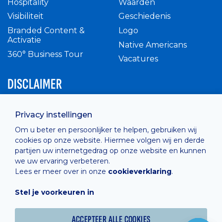
Hospitality
Waarden
Visibiliteit
Geschiedenis
Branded Content &
Logo
Activatie
Native Americans
360° Business Tour
Vacatures
DISCLAIMER
Intern reglement
Privacy instellingen
Privacy Policy
Om u beter en persoonlijker te helpen, gebruiken wij
Cashless
cookies op onze website. Hiermee volgen wij en derde
verkoopsvoorwaarden
partijen uw internetgedrag op onze website en kunnen
Cookie Policy
we uw ervaring verbeteren.
Lees er meer over in onze
cookieverklaring
.
Stel je voorkeuren in
Hosted by
Combell
ACCEPTEER ALLE COOKIES