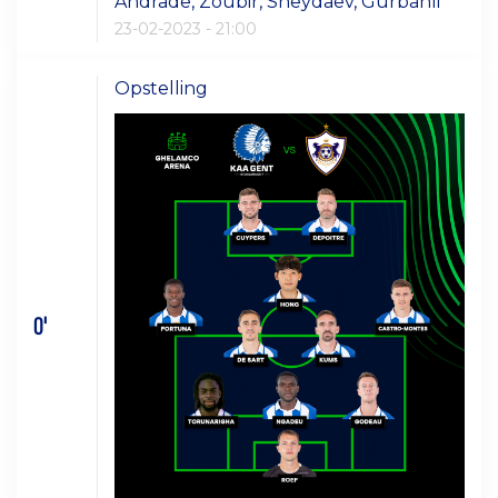
Andrade, Zoubir, Sheydaev, Gurbanli
23-02-2023 - 21:00
Opstelling
0'