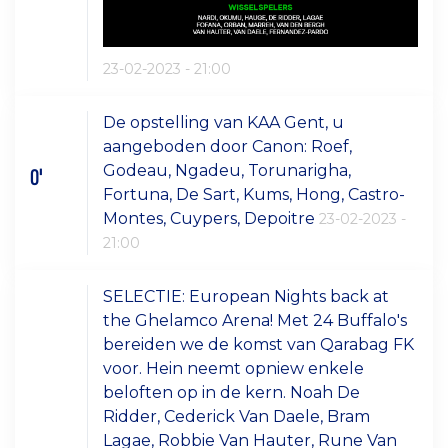
23-02-2023 - 21:00
De opstelling van KAA Gent, u
aangeboden door Canon: Roef,
Godeau, Ngadeu, Torunarigha,
0'
Fortuna, De Sart, Kums, Hong, Castro-
Montes, Cuypers, Depoitre
23-02-2023 -
21:00
SELECTIE: European Nights back at
the Ghelamco Arena! Met 24 Buffalo's
bereiden we de komst van Qarabag FK
voor. Hein neemt opniew enkele
beloften op in de kern. Noah De
Ridder, Cederick Van Daele, Bram
Lagae, Robbie Van Hauter, Rune Van