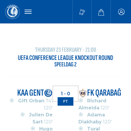
MENU
Buffa
accou
THURSDAY 23 FEBRUARY - 21:00
UEFA CONFERENCE LEAGUE KNOCKOUT ROUND
SPEELDAG 2
KAA GENT
FK QARABAĞ
1 - 0
Gift Orban
74',
Richard
FT
120'
Almeida
120'
Julien De
Adama
Sart
120'
Diakhaby
120'
Hugo
Tural