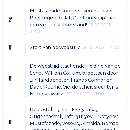
Mustafazade kopt een voorzet over
Roef tegen de lat, Gent ontsnapt aan
2'
een vroege achterstand!
23-02-2023 -
21:02
0'
Start van de wedstrijd
23-02-2023 - 21:00
De wedstrijd staat onder leiding van de
Schot William Collum, bijgestaan door
0'
zijn landgenoten Francis Connor en
David Roome. Vierde scheidsrechter is
Nicholas Walsh.
23-02-2023 - 21:00
De opstelling van FK Qarabag:
Gugeshashvili, Jafarguliyev, Huseynov,
0'
Mustafazade, Vesovic, Almeida, Romao,