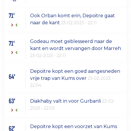
71'
Ook Orban komt erin, Depoitre gaat
naar de kant
23-02-2023 - 22:11
Godeau moet geblesseerd naar de
71'
kant en wordt vervangen door Marreh
23-02-2023 - 22:11
Depoitre kopt een goed aangesneden
64'
vrije trap van Kums over
23-02-2023 -
22:04
63'
Diakhaby valt in voor Gurbanli
23-02-
2023 - 22:03
Depoitre kopt een voorzet van Kums
62'