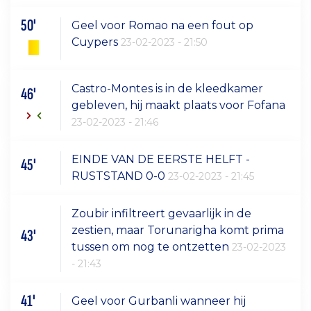
50'
Geel voor Romao na een fout op
Cuypers
23-02-2023 - 21:50
Castro-Montes is in de kleedkamer
46'
gebleven, hij maakt plaats voor Fofana
23-02-2023 - 21:46
EINDE VAN DE EERSTE HELFT -
45'
RUSTSTAND 0-0
23-02-2023 - 21:45
Zoubir infiltreert gevaarlijk in de
zestien, maar Torunarigha komt prima
43'
tussen om nog te ontzetten
23-02-2023
- 21:43
41'
Geel voor Gurbanli wanneer hij