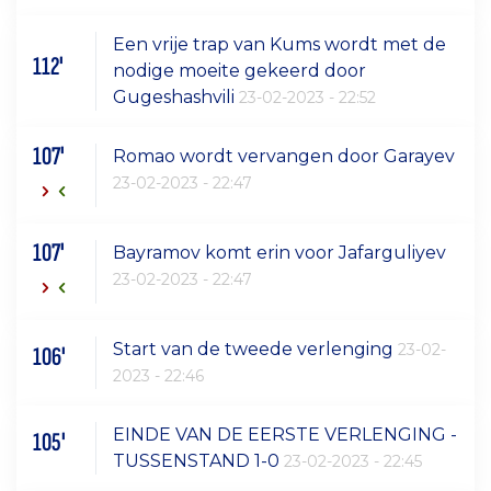
Een vrije trap van Kums wordt met de
112'
nodige moeite gekeerd door
Gugeshashvili
23-02-2023 - 22:52
107'
Romao wordt vervangen door Garayev
23-02-2023 - 22:47
107'
Bayramov komt erin voor Jafarguliyev
23-02-2023 - 22:47
Start van de tweede verlenging
23-02-
106'
2023 - 22:46
EINDE VAN DE EERSTE VERLENGING -
105'
TUSSENSTAND 1-0
23-02-2023 - 22:45