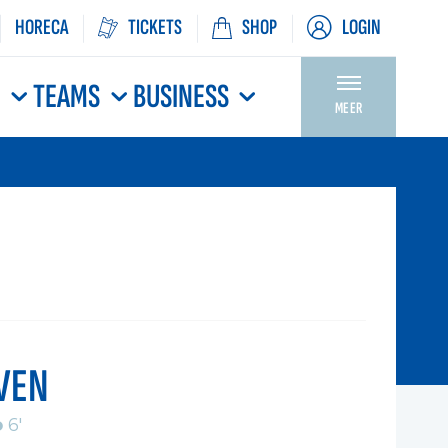
HORECA
TICKETS
SHOP
LOGIN
N
TEAMS
BUSINESS
MEER
VEN
o
6'