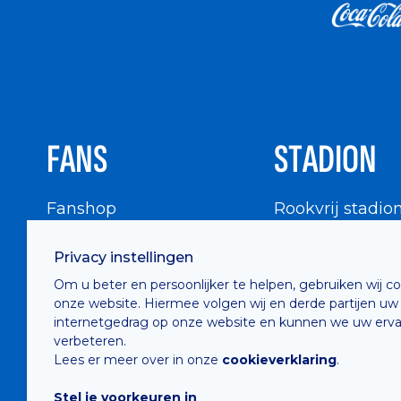
FANS
STADION
Fanshop
Rookvrij stadio
WIGWAM
Stadionbezoek
Privacy instellingen
Supportersraad
Buurtinfo
Om u beter en persoonlijker te helpen, gebruiken wij c
Buffalo Kids Club
onze website. Hiermee volgen wij en derde partijen uw
Supportersfederatie
internetgedrag op onze website en kunnen we uw erva
verbeteren.
Supportersclubs
Lees er meer over in onze
cookieverklaring
.
Supportersforum
Stel je voorkeuren in