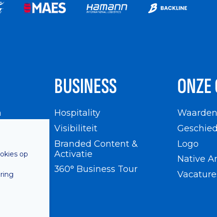
BUSINESS
ONZE 
n
Hospitality
Waarde
en
Visibiliteit
Geschied
Branded Content &
Logo
Activatie
ookies op
Native A
360° Business Tour
Vacature
ring