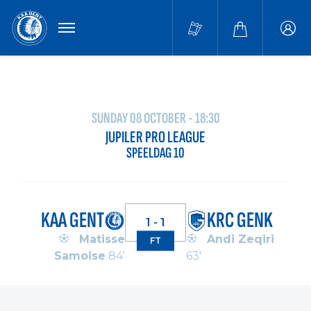
MENU
Buffa
accou
SUNDAY 08 OCTOBER - 18:30
JUPILER PRO LEAGUE
SPEELDAG 10
KAA GENT
KRC GENK
1 - 1
Matisse
Andi Zeqiri
FT
Samoise
84'
63'