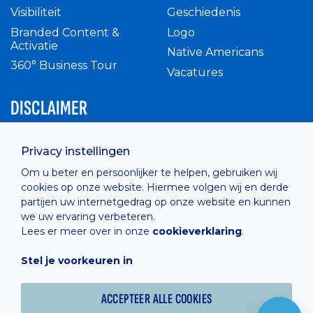
Visibiliteit
Geschiedenis
Branded Content &
Logo
Activatie
Native Americans
360° Business Tour
Vacatures
DISCLAIMER
Intern reglement
Privacy instellingen
Privacy Policy
Om u beter en persoonlijker te helpen, gebruiken wij
Cashless
cookies op onze website. Hiermee volgen wij en derde
verkoopsvoorwaarden
partijen uw internetgedrag op onze website en kunnen
Cookie Policy
we uw ervaring verbeteren.
Lees er meer over in onze
cookieverklaring
.
Stel je voorkeuren in
Hosted by
Combell
ACCEPTEER ALLE COOKIES