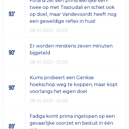
Fofana zet een prinsheerlijke één-
twee op met Tissoudali en schiet ook
93'
op doel, maar Vandevoordt heeft nog
een geweldige reflex in huis!
08-10-2023 - 20:03
Er worden minstens zeven minuten
90'
bijgeteld
08-10-2023 - 20:00
Kums probeert een Genkse
hoekschop weg te koppen, maar kopt
90'
voorlangs het eigen doel
08-10-2023 - 20:00
Fadiga komt prima ingelopen op een
gevaarlijke voorzet en besluit in één
89'