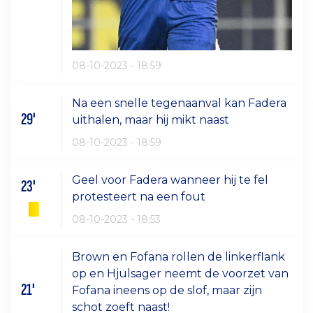
08-10-2023 - 18:59
Na een snelle tegenaanval kan Fadera
29'
uithalen, maar hij mikt naast
08-10-2023 - 18:59
Geel voor Fadera wanneer hij te fel
23'
protesteert na een fout
08-10-2023 - 18:53
Brown en Fofana rollen de linkerflank
op en Hjulsager neemt de voorzet van
21'
Fofana ineens op de slof, maar zijn
schot zoeft naast!