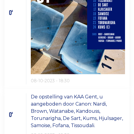
0'
08-10-2023 - 18:30
De opstelling van KAA Gent, u
aangeboden door Canon: Nardi,
Brown, Watanabe, Kandouss,
0'
Torunarigha, De Sart, Kums, Hjulsager,
Samoise, Fofana, Tissoudali.