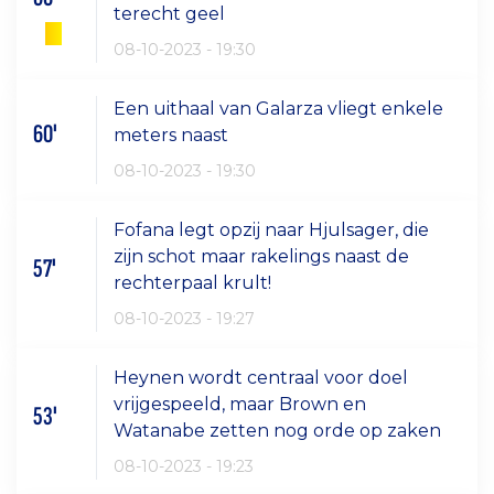
terecht geel
08-10-2023 - 19:30
Een uithaal van Galarza vliegt enkele
60'
meters naast
08-10-2023 - 19:30
Fofana legt opzij naar Hjulsager, die
zijn schot maar rakelings naast de
57'
rechterpaal krult!
08-10-2023 - 19:27
Heynen wordt centraal voor doel
vrijgespeeld, maar Brown en
53'
Watanabe zetten nog orde op zaken
08-10-2023 - 19:23