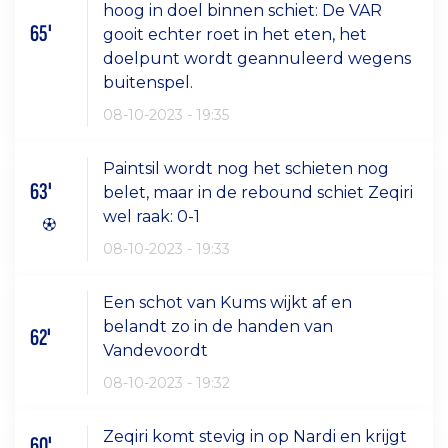
hoog in doel binnen schiet: De VAR
65'
gooit echter roet in het eten, het
doelpunt wordt geannuleerd wegens
buitenspel.
08-10-2023 - 19:35
Paintsil wordt nog het schieten nog
63'
belet, maar in de rebound schiet Zeqiri
wel raak: 0-1
08-10-2023 - 19:33
Een schot van Kums wijkt af en
belandt zo in de handen van
62'
Vandevoordt
08-10-2023 - 19:32
Zeqiri komt stevig in op Nardi en krijgt
60'