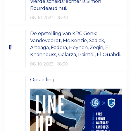
Vierde scheidsrechter is Simon
Bourdeaud'hui.
08-10-2023 - 18:30
De opstelling van KRC Genk:
Vandevoordt, Mc Kenzie, Sadick,
0'
Arteaga, Fadera, Heynen, Zeqin, El
Khannouss, Galarza, Paintsil, El Ouahdi.
08-10-2023 - 18:30
Opstelling