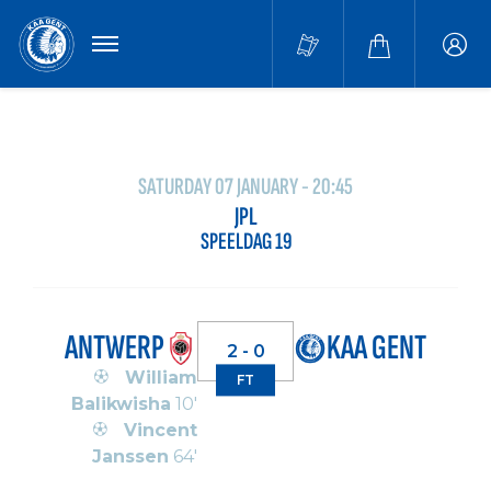
MENU
Buffa
accou
SATURDAY 07 JANUARY - 20:45
JPL
SPEELDAG 19
ANTWERP
KAA GENT
2 - 0
William
FT
Balikwisha
10'
Vincent
Janssen
64'