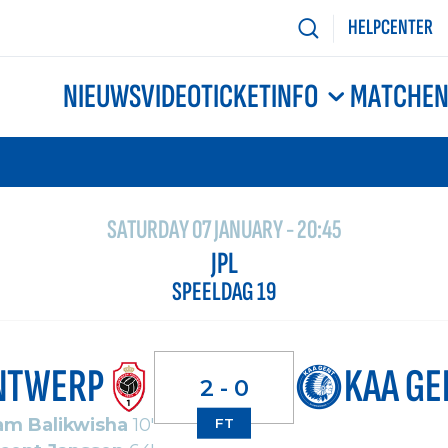
HELPCENTER
NIEUWS
VIDEO
TICKETINFO
MATCHE
SATURDAY 07 JANUARY - 20:45
JPL
SPEELDAG 19
NTWERP
KAA GE
2 - 0
iam Balikwisha
10'
FT