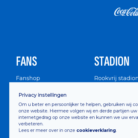
FANS
STADION
Fanshop
Rookvrij stadio
WIGWAM
Stadionbezoek
Privacy instellingen
Supportersraad
Buurtinfo
Om u beter en persoonlijker te helpen, gebruiken wij c
Buffalo Kids Club
onze website. Hiermee volgen wij en derde partijen uw
Supportersfederatie
internetgedrag op onze website en kunnen we uw erva
verbeteren.
Supportersclubs
Lees er meer over in onze
cookieverklaring
.
Supportersforum