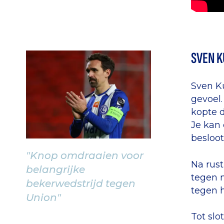
SVEN 
Sven Ku
gevoel.
kopte d
Je kan 
besloot
"Knop omdraaien voor
Na rus
belangrijke
tegen m
bekerwedstrijd tegen
tegen h
Union"
Tot slo