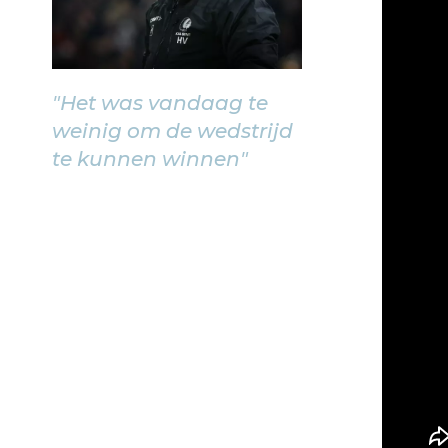
"Het was vandaag te
weinig om de wedstrijd
te kunnen winnen"