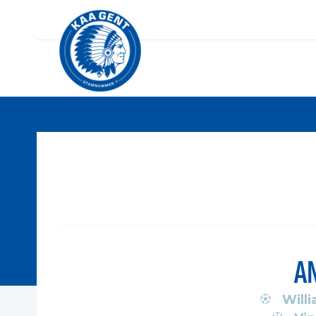
A
Will