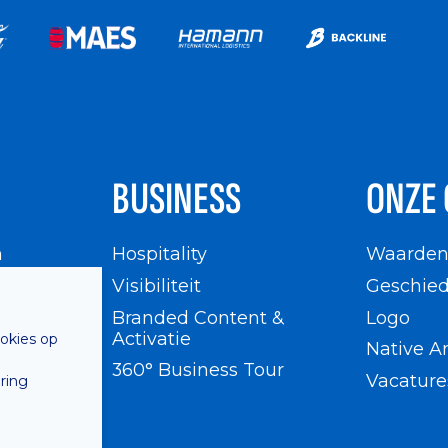
BUSINESS
ONZE 
n
Hospitality
Waarde
en
Visibiliteit
Geschied
Branded Content &
Logo
Activatie
ookies op
Native A
360° Business Tour
Vacature
ring