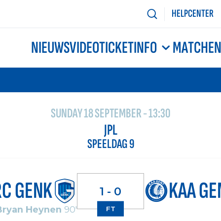
HELPCENTER
NIEUWS
VIDEO
TICKETINFO
MATCHE
SUNDAY 18 SEPTEMBER - 13:30
JPL
SPEELDAG 9
RC GENK
KAA GE
1 - 0
Bryan Heynen
90'
FT