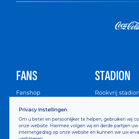
FANS
STADION
Fanshop
Rookvrij stadio
WIGWAM
Stadionbezoek
Privacy instellingen
Supportersraad
Buurtinfo
Om u beter en persoonlijker te helpen, gebruiken wij c
Buffalo Kids Club
onze website. Hiermee volgen wij en derde partijen uw
Supportersfederatie
internetgedrag op onze website en kunnen we uw erva
verbeteren.