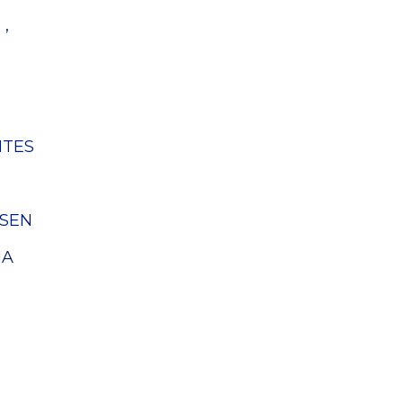
 ’
NTES
SEN
HA