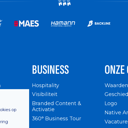
BUSINESS
ONZE 
n
Hospitality
Waarde
en
Visibiliteit
Geschied
Branded Content &
Logo
Activatie
ookies op
Native A
360° Business Tour
Vacature
ring