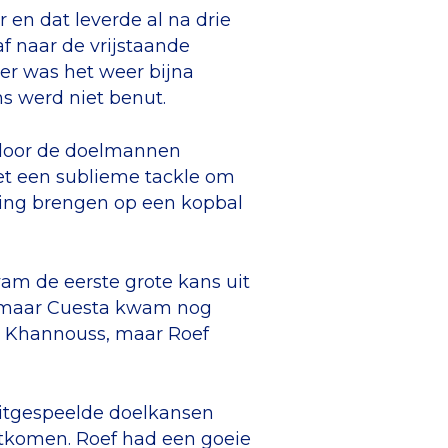
en dat leverde al na drie
af naar de vrijstaande
ter was het weer bijna
s werd niet benut.
rdoor de doelmannen
et een sublieme tackle om
ding brengen op een kopbal
wam de eerste grote kans uit
f, maar Cuesta kwam nog
El Khannouss, maar Roef
uitgespeelde doelkansen
ortkomen. Roef had een goeie