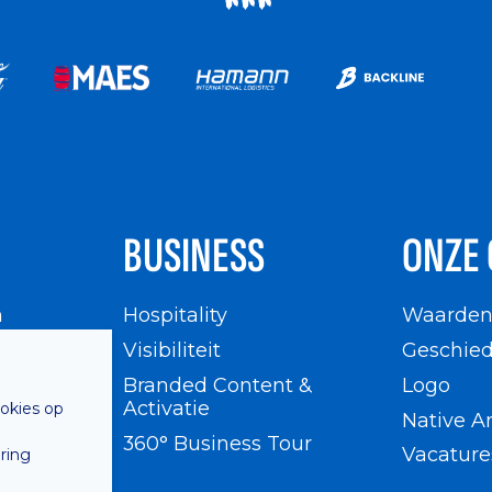
BUSINESS
ONZE 
n
Hospitality
Waarde
en
Visibiliteit
Geschied
Branded Content &
Logo
Activatie
ookies op
Native A
360° Business Tour
Vacature
ring