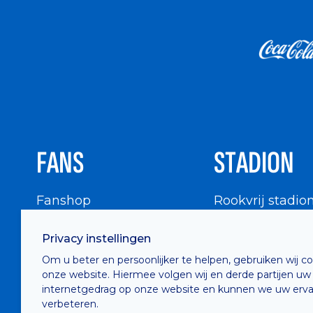
FANS
STADION
Fanshop
Rookvrij stadio
WIGWAM
Stadionbezoek
Privacy instellingen
Supportersraad
Buurtinfo
Om u beter en persoonlijker te helpen, gebruiken wij c
Buffalo Kids Club
onze website. Hiermee volgen wij en derde partijen uw
Supportersfederatie
internetgedrag op onze website en kunnen we uw erva
verbeteren.
Supportersclubs