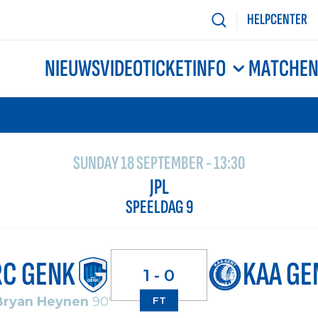
HELPCENTER
NIEUWS
VIDEO
TICKETINFO
MATCHE
SUNDAY 18 SEPTEMBER - 13:30
JPL
SPEELDAG 9
RC GENK
KAA GE
1 - 0
Bryan Heynen
90'
FT