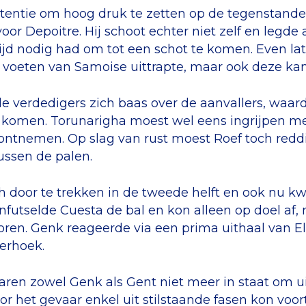
entie om hoog druk te zetten op de tegenstander 
r Depoitre. Hij schoot echter niet zelf en legde 
tijd nodig had om tot een schot te komen. Even la
e voeten van Samoise uittrapte, maar ook deze kan
e verdedigers zich baas over de aanvallers, waa
n komen. Torunarigha moest wel eens ingrijpen m
ontnemen. Op slag van rust moest Roef toch red
ussen de palen.
ch door te trekken in de tweede helft en ook nu k
nfutselde Cuesta de bal en kon alleen op doel a
oren. Genk reageerde via een prima uithaal van 
terhoek.
aren zowel Genk als Gent niet meer in staat om 
oor het gevaar enkel uit stilstaande fasen kon vo