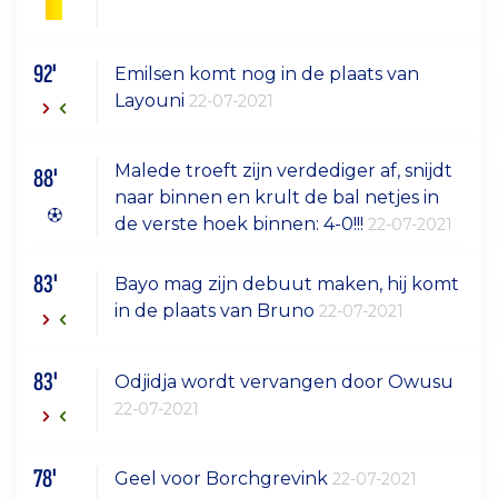
92'
Emilsen komt nog in de plaats van
Layouni
22-07-2021
Malede troeft zijn verdediger af, snijdt
88'
naar binnen en krult de bal netjes in
de verste hoek binnen: 4-0!!!
22-07-2021
83'
Bayo mag zijn debuut maken, hij komt
in de plaats van Bruno
22-07-2021
83'
Odjidja wordt vervangen door Owusu
22-07-2021
78'
Geel voor Borchgrevink
22-07-2021