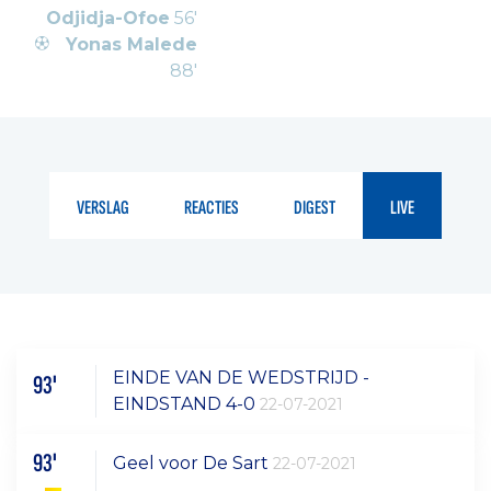
Odjidja-Ofoe
56'
Yonas Malede
88'
VERSLAG
REACTIES
DIGEST
LIVE
EINDE VAN DE WEDSTRIJD -
93'
EINDSTAND 4-0
22-07-2021
93'
Geel voor De Sart
22-07-2021