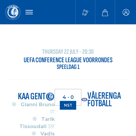
MENU
Buffa
accou
THURSDAY 22 JULY - 20:30
UEFA CONFERENCE LEAGUE VOORRONDES
SPEELDAG 1
VÅLERENGA
KAA GENT
4 - 0
FOTBALL
Gianni Bruno
NST
11'
Tarik
Tissoudali
39'
Vadis