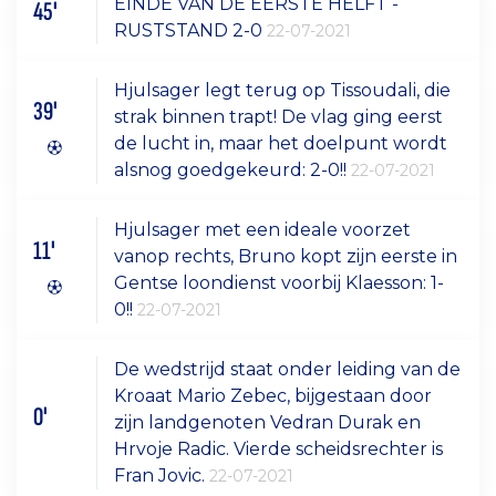
EINDE VAN DE EERSTE HELFT -
45'
RUSTSTAND 2-0
22-07-2021
Hjulsager legt terug op Tissoudali, die
39'
strak binnen trapt! De vlag ging eerst
de lucht in, maar het doelpunt wordt
alsnog goedgekeurd: 2-0!!
22-07-2021
Hjulsager met een ideale voorzet
11'
vanop rechts, Bruno kopt zijn eerste in
Gentse loondienst voorbij Klaesson: 1-
0!!
22-07-2021
De wedstrijd staat onder leiding van de
Kroaat Mario Zebec, bijgestaan door
0'
zijn landgenoten Vedran Durak en
Hrvoje Radic. Vierde scheidsrechter is
Fran Jovic.
22-07-2021