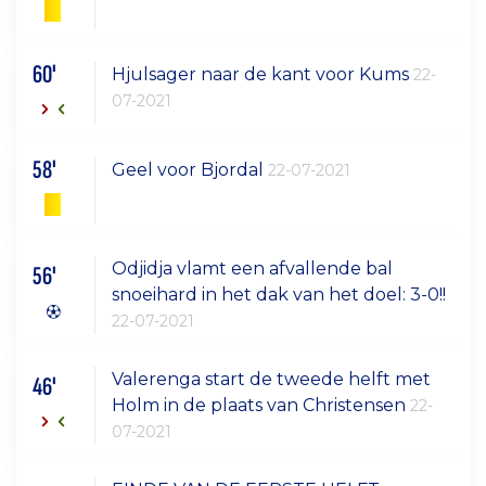
60'
Hjulsager naar de kant voor Kums
22-
07-2021
58'
Geel voor Bjordal
22-07-2021
Odjidja vlamt een afvallende bal
56'
snoeihard in het dak van het doel: 3-0!!
22-07-2021
Valerenga start de tweede helft met
46'
Holm in de plaats van Christensen
22-
07-2021