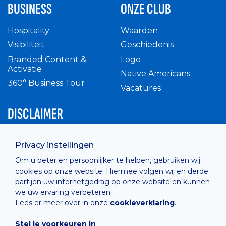
BUSINESS
ONZE CLUB
Hospitality
Waarden
Visibiliteit
Geschiedenis
Branded Content &
Logo
Activatie
Native Americans
360° Business Tour
Vacatures
DISCLAIMER
Intern reglement
Privacy instellingen
Privacy Policy
Om u beter en persoonlijker te helpen, gebruiken wij
Cashless
cookies op onze website. Hiermee volgen wij en derde
verkoopsvoorwaarden
partijen uw internetgedrag op onze website en kunnen
Cookie Policy
we uw ervaring verbeteren.
Lees er meer over in onze
cookieverklaring
.
Stel je voorkeuren in