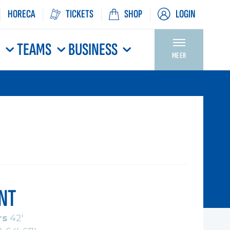
HORECA
TICKETS
SHOP
LOGIN
N
TEAMS
BUSINESS
MEER
NT
rs
42'