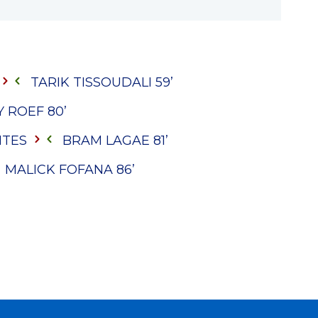
TARIK TISSOUDALI
59’
Y ROEF
80’
NTES
BRAM LAGAE
81’
MALICK FOFANA
86’