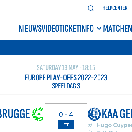
HELPCENTER
NIEUWS
VIDEO
TICKETINFO
MATCHE
SATURDAY 13 MAY - 18:15
EUROPE PLAY-OFFS 2022-2023
SPEELDAG 3
BRUGGE
KAA GE
0 - 4
Hugo Cuype
FT