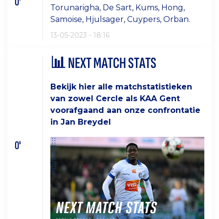
0'
Torunarigha, De Sart, Kums, Hong,
Samoise, Hjulsager, Cuypers, Orban.
13-05-2023 - 18:16
📊 NEXT MATCH STATS
Bekijk hier alle matchstatistieken
van zowel Cercle als KAA Gent
voorafgaand aan onze confrontatie
in Jan Breydel
0'