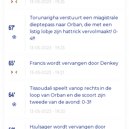
13-05-2023 - 19:25
Torunarigha verstuurt een miagistrale
dieptepass naar Orban, die met een
67'
listig lobje zijn hattrick vervolmaakt! 0-
4!!!
13-05-2023 - 19:23
65'
Francis wordt vervangen door Denkey
13-05-2023 - 19:21
Tissoudali speelt vanop rechts in de
64'
loop van Orban en die scoort zijn
tweede van de avond: 0-3!!
13-05-2023 - 19:20
Hjulsager wordt vervangen door