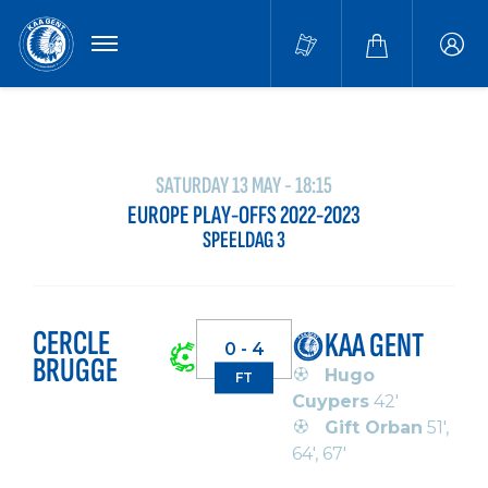
MENU
Buffa
accou
SATURDAY 13 MAY - 18:15
EUROPE PLAY-OFFS 2022-2023
SPEELDAG 3
CERCLE
KAA GENT
0 - 4
BRUGGE
Hugo
FT
Cuypers
42'
Gift Orban
51',
64', 67'