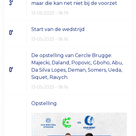
3'
maar die kan net niet bij de voorzet
13-05-2023 - 18:19
Start van de wedstrijd
0'
13-05-2023 - 18:16
De opstelling van Cercle Brugge:
Majecki, Daland, Popovic, Gboho, Abu,
0'
Da Silva Lopes, Deman, Somers, Ueda,
Siquet, Ravych.
13-05-2023 - 18:16
Opstelling