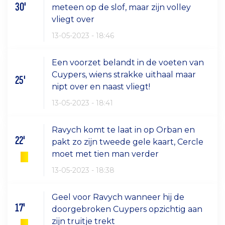
30'
meteen op de slof, maar zijn volley
vliegt over
13-05-2023 - 18:46
Een voorzet belandt in de voeten van
Cuypers, wiens strakke uithaal maar
25'
nipt over en naast vliegt!
13-05-2023 - 18:41
Ravych komt te laat in op Orban en
22'
pakt zo zijn tweede gele kaart, Cercle
moet met tien man verder
13-05-2023 - 18:38
Geel voor Ravych wanneer hij de
17'
doorgebroken Cuypers opzichtig aan
zijn truitje trekt