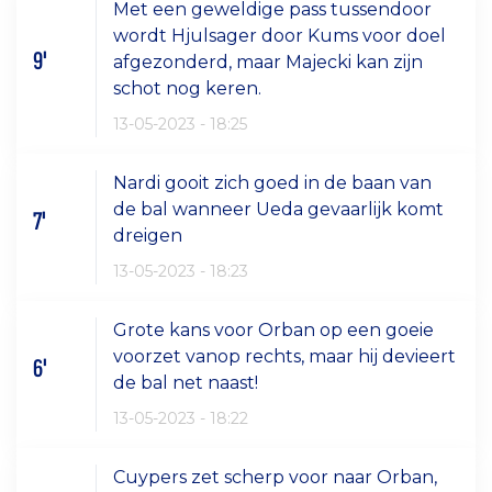
Met een geweldige pass tussendoor
wordt Hjulsager door Kums voor doel
9'
afgezonderd, maar Majecki kan zijn
schot nog keren.
13-05-2023 - 18:25
Nardi gooit zich goed in de baan van
de bal wanneer Ueda gevaarlijk komt
7'
dreigen
13-05-2023 - 18:23
Grote kans voor Orban op een goeie
voorzet vanop rechts, maar hij devieert
6'
de bal net naast!
13-05-2023 - 18:22
Cuypers zet scherp voor naar Orban,