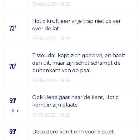
13-05-2023 - 19:33
Hotic krult een vrije trap niet zo ver
73'
over de lat
13-05-2023 - 19:29
Tissoudali kapt zich goed vrij en haalt
dan uit, maar zijn schot schampt de
70'
buitenkant van de paal!
13-05-2023 - 19:26
Ook Ueda gaat naar de kant, Hotic
69'
komt in zijn plaats
13-05-2023 - 19:25
69'
Decostere komt erin voor Siquet