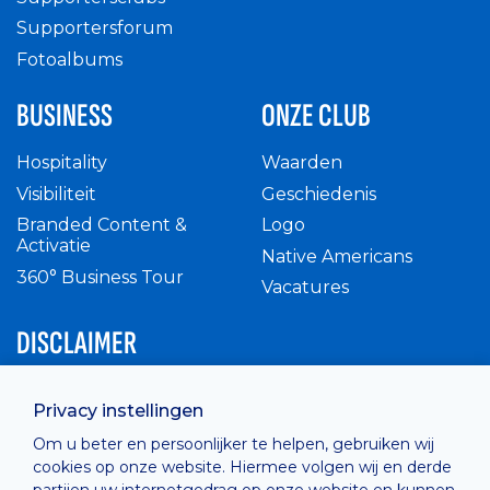
Supportersforum
Fotoalbums
BUSINESS
ONZE CLUB
Hospitality
Waarden
Visibiliteit
Geschiedenis
Branded Content &
Logo
Activatie
Native Americans
360° Business Tour
Vacatures
DISCLAIMER
Intern reglement
Privacy instellingen
Privacy Policy
Om u beter en persoonlijker te helpen, gebruiken wij
Cashless
cookies op onze website. Hiermee volgen wij en derde
verkoopsvoorwaarden