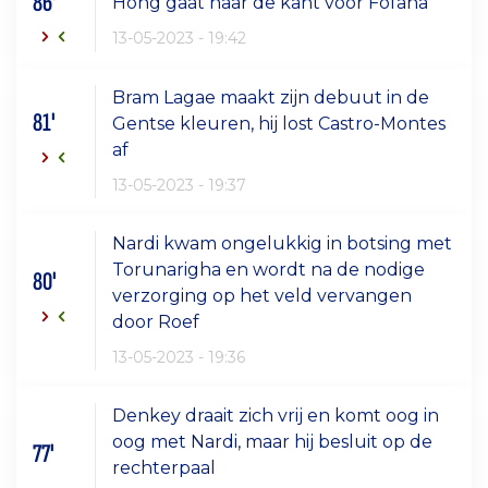
86'
Hong gaat naar de kant voor Fofana
13-05-2023 - 19:42
Bram Lagae maakt zijn debuut in de
81'
Gentse kleuren, hij lost Castro-Montes
af
13-05-2023 - 19:37
Nardi kwam ongelukkig in botsing met
Torunarigha en wordt na de nodige
80'
verzorging op het veld vervangen
door Roef
13-05-2023 - 19:36
Denkey draait zich vrij en komt oog in
oog met Nardi, maar hij besluit op de
77'
rechterpaal