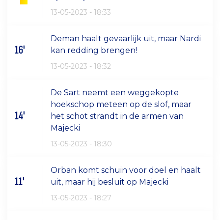
13-05-2023 - 18:33
Deman haalt gevaarlijk uit, maar Nardi
16'
kan redding brengen!
13-05-2023 - 18:32
De Sart neemt een weggekopte
hoekschop meteen op de slof, maar
14'
het schot strandt in de armen van
Majecki
13-05-2023 - 18:30
Orban komt schuin voor doel en haalt
11'
uit, maar hij besluit op Majecki
13-05-2023 - 18:27