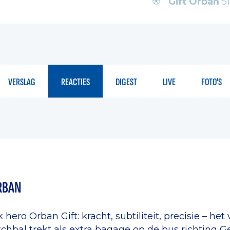
Gift Orban
51'
VERSLAG
REACTIES
DIGEST
LIVE
FOTO'S
RBAN
k hero Orban Gift: kracht, subtiliteit, precisie – het
hbal trekt als extra bagage op de bus richting Gen