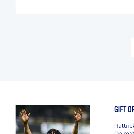
GIFT O
Hattric
De matc