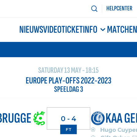
HELPCENTER
NIEUWS
VIDEO
TICKETINFO
MATCHE
SATURDAY 13 MAY - 18:15
EUROPE PLAY-OFFS 2022-2023
SPEELDAG 3
BRUGGE
KAA GE
0 - 4
Hugo Cuype
FT