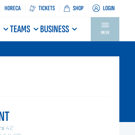
HORECA
TICKETS
SHOP
LOGIN
N
TEAMS
BUSINESS
MEER
NT
rs
42'