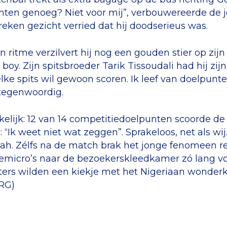
ten genoeg? Niet voor mij”, verbouwereerde de jon
reken gezicht verried dat hij doodserieus was.
n ritme verzilvert hij nog een gouden stier op zijn
boy. Zijn spitsbroeder Tarik Tissoudali had hij zi
lke spits wil gewoon scoren. Ik leef van doelpunten”,
 tegenwoordig.
lijk: 12 van 14 competitiedoelpunten scoorde de sp
: “Ik weet niet wat zeggen”. Sprakeloos, net als wi
jah. Zélfs na de match brak het jonge fenomeen r
iemicro’s naar de bezoekerskleedkamer zó lang voo
ers wilden een kiekje met het Nigeriaan wonderk
(RG)