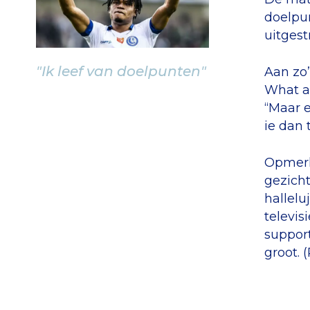
doelpun
uitgest
"Ik leef van doelpunten"
Aan zo’
What a 
“Maar e
ie dan
Opmerke
gezicht
hallelu
televis
support
groot. 