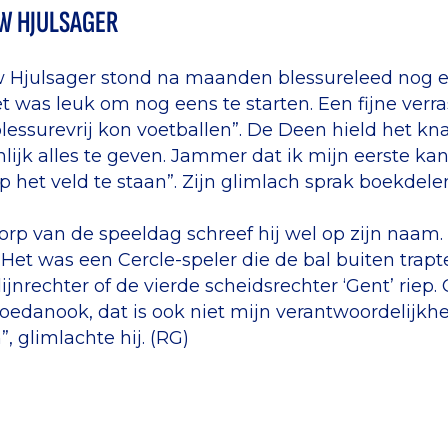
W HJULSAGER
Hjulsager stond na maanden blessureleed nog een
t was leuk om nog eens te starten. Een fijne verras
blessurevrij kon voetballen”. De Deen hield het kna
lijk alles te geven. Jammer dat ik mijn eerste k
p het veld te staan”. Zijn glimlach sprak boekdele
rp van de speeldag schreef hij wel op zijn naam.
. Het was een Cercle-speler die de bal buiten trapte
lijnrechter of de vierde scheidsrechter ‘Gent’ riep.
edanook, dat is ook niet mijn verantwoordelijkh
, glimlachte hij. (RG)