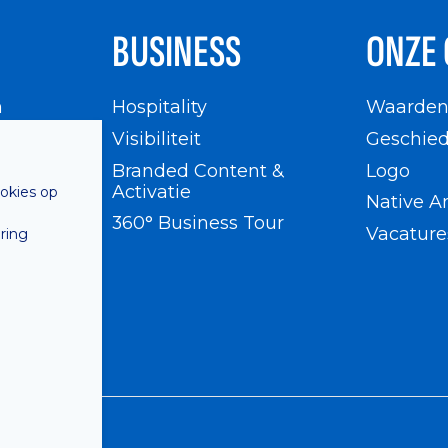
BUSINESS
ONZE 
n
Hospitality
Waarde
en
Visibiliteit
Geschied
Branded Content &
Logo
Activatie
ookies op
Native A
360° Business Tour
Vacature
ring