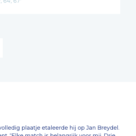
, 64', 67'
 volledig plaatje etaleerde hij op Jan Breydel.
t. “Elke match is belangrijk voor mij. Drie