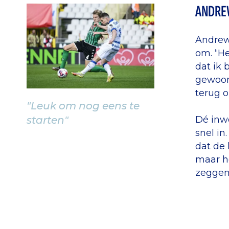
ANDRE
Andrew 
om. “He
dat ik 
gewoon
terug o
"Leuk om nog eens te
starten"
Dé inwo
snel in
dat de 
maar ho
zeggen”