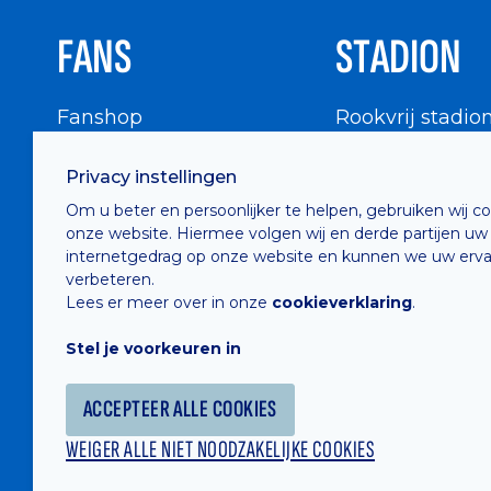
FANS
STADION
Fanshop
Rookvrij stadio
WIGWAM
Stadionbezoek
Privacy instellingen
Supportersraad
Buurtinfo
Om u beter en persoonlijker te helpen, gebruiken wij c
Buffalo Kids Club
onze website. Hiermee volgen wij en derde partijen uw
Supportersfederatie
internetgedrag op onze website en kunnen we uw erva
verbeteren.
Supportersclubs
Lees er meer over in onze
cookieverklaring
.
Supportersforum
Stel je voorkeuren in
Fotoalbums
ACCEPTEER ALLE COOKIES
WEIGER ALLE NIET NOODZAKELIJKE COOKIES
Hosted by
Combell